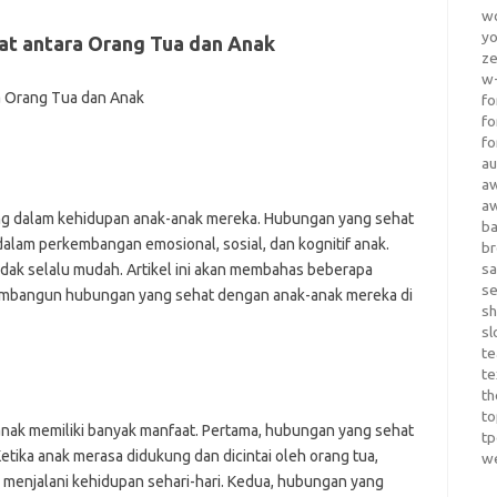
wo
yo
t antara Orang Tua dan Anak
z
w-
fo
fo
fo
au
a
a
ing dalam kehidupan anak-anak mereka. Hubungan yang sehat
b
alam perkembangan emosional, sosial, dan kognitif anak.
b
sa
ak selalu mudah. Artikel ini akan membahas beberapa
s
embangun hubungan yang sehat dengan anak-anak mereka di
sh
sl
te
te
th
t
anak memiliki banyak manfaat. Pertama, hubungan yang sehat
t
etika anak merasa didukung dan dicintai oleh orang tua,
w
m menjalani kehidupan sehari-hari. Kedua, hubungan yang