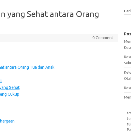
Cari
 yang Sehat antara Orang
Pos
0 Comment
Mem
Kes
Res
Sel
t antara Orang Tua dan Anak
Kel
Ola
t
yang Sehat
Res
 yang Cukup
Mem
tc
to
ghargaan
tu
Pa