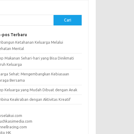
Cari
-pos Terbaru
bangun Ketahanan Keluarga Melalui
ehatan Mental
ep Makanan Sehari-hari yang Bisa Dinikmati
uruh Keluarga
uarga Sehat: Mengembangkan Kebiasaan
hraga Bersama
ep Keluarga yang Mudah Dibuat dengan Anak
bina Keakraban dengan Aktivitas Kreatif
vselakui.com
uchkasimedia.com
nnellracing.com
ito HK