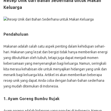
Resep Unik dari Bahan Sederhana untuk Makan
Keluarga
Pendahuluan
Makanan adalah salah satu aspek penting dalam kehidupan sehari-
hari. Makanan yang lezat dan bergizi tidak hanya memberikan energi
yang dibutuhkan oleh tubuh, tetapi juga dapat menjadi momen
kebersamaan yang menyenangkan bagi keluarga. Namun, seringkali
kita merasa kehabisan ide untuk menyajikan hidangan yang unik dan
menarik bagi keluarga kita. Artikel ini akan memberikan beberapa
resep unik yang dapat Anda coba dengan bahan-bahan sederhana
yang mudah ditemukan di Indonesia.
1. Ayam Goreng Bumbu Rujak
Ayam goreng adalah hidangan yang populer di Indonesia. Namun,