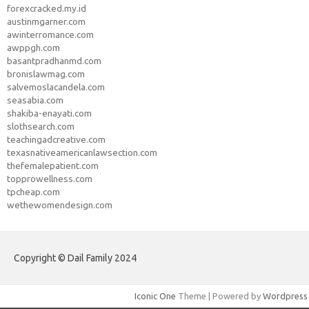
forexcracked.my.id
austinmgarner.com
awinterromance.com
awppgh.com
basantpradhanmd.com
bronislawmag.com
salvemoslacandela.com
seasabia.com
shakiba-enayati.com
slothsearch.com
teachingadcreative.com
texasnativeamericanlawsection.com
thefemalepatient.com
topprowellness.com
tpcheap.com
wethewomendesign.com
Copyright © Dail Family 2024
Iconic One
Theme | Powered by
Wordpress