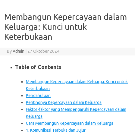
Membangun Kepercayaan dalam
Keluarga: Kunci untuk
Keterbukaan
By
Admin
|
27 Oktober 2024
Table of Contents
Membangun Kepercayaan dalam Keluarga: Kunci untuk
Keterbukaan
Pendahuluan
Pentingnya Kepercayaan dalam Keluarga
Faktor-faktor yang Mempengaruhi Kepercayaan dalam
Keluarga
Cara Membangun Kepercayaan dalam Keluarga
1. Komunikasi Terbuka dan Jujur