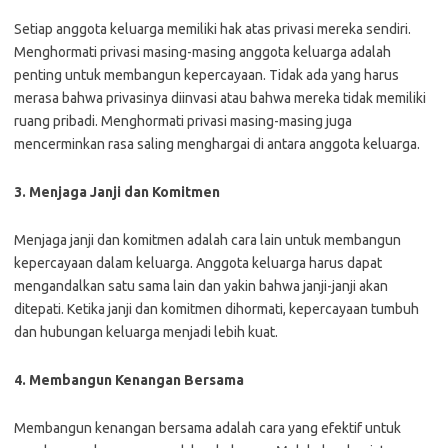
Setiap anggota keluarga memiliki hak atas privasi mereka sendiri.
Menghormati privasi masing-masing anggota keluarga adalah
penting untuk membangun kepercayaan. Tidak ada yang harus
merasa bahwa privasinya diinvasi atau bahwa mereka tidak memiliki
ruang pribadi. Menghormati privasi masing-masing juga
mencerminkan rasa saling menghargai di antara anggota keluarga.
3. Menjaga Janji dan Komitmen
Menjaga janji dan komitmen adalah cara lain untuk membangun
kepercayaan dalam keluarga. Anggota keluarga harus dapat
mengandalkan satu sama lain dan yakin bahwa janji-janji akan
ditepati. Ketika janji dan komitmen dihormati, kepercayaan tumbuh
dan hubungan keluarga menjadi lebih kuat.
4. Membangun Kenangan Bersama
Membangun kenangan bersama adalah cara yang efektif untuk