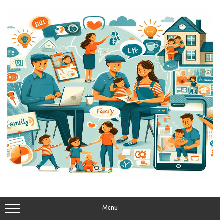
Skip
to
content
Menu