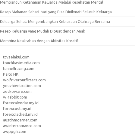
Membangun Ketahanan Keluarga Melalui Kesehatan Mental
Resep Makanan Sehari-hari yang Bisa Dinikmati Seluruh Keluarga
Keluarga Sehat: Mengembangkan Kebiasaan Olahraga Bersama
Resep Keluarga yang Mudah Dibuat dengan Anak
Membina Keakraban dengan Aktivitas Kreatif
tcvselakui.com
touchkasimedia.com
tunnellracing.com
Paito HK
wolfriveroutfitters.com
youzhieducation.com
zeckoware.com
w-rabbit.com
forexcalendar.my.id
forexcost.my.id
forexcracked.my.id
austinmgarner.com
awinterromance.com
awppgh.com