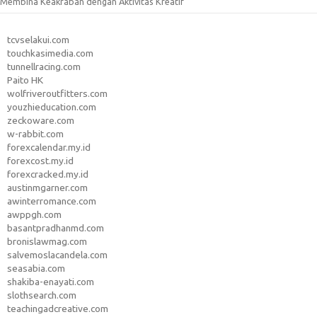
Membina Keakraban dengan Aktivitas Kreatif
tcvselakui.com
touchkasimedia.com
tunnellracing.com
Paito HK
wolfriveroutfitters.com
youzhieducation.com
zeckoware.com
w-rabbit.com
forexcalendar.my.id
forexcost.my.id
forexcracked.my.id
austinmgarner.com
awinterromance.com
awppgh.com
basantpradhanmd.com
bronislawmag.com
salvemoslacandela.com
seasabia.com
shakiba-enayati.com
slothsearch.com
teachingadcreative.com