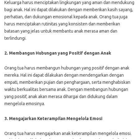
Keluarga harus menciptakan lingkungan yang aman dan mendukung
bagi anak. Hal ini dapat dilakukan dengan memberikan kasih sayang,
perhatian, dan dukungan emosional kepada anak. Orang tua juga
harus menciptakan rutinitas yang konsisten dan memberikan
batasan yang jelas untuk membantu anak merasa aman dan
terlindungi.
2. Membangun Hubungan yang Positif dengan Anak
Orang tua harus membangun hubungan yang positif dengan anak
mereka. Hal ini dapat dilakukan dengan mendengarkan dengan
empati, memberikan pujian dan penghargaan, serta menghabiskan
waktu berkualitas bersama anak. Dengan membangun hubungan
yang positif, anak akan merasa dihargai dan didukung dalam
mengelola emosinya.
3. Mengajarkan Keterampilan Mengelola Emosi
Orang tua harus mengajarkan anak keterampilan mengelola emosi.