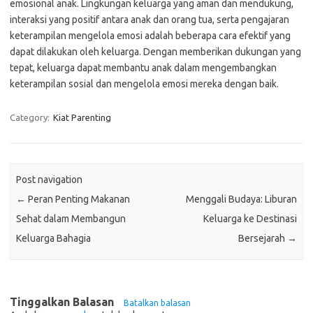
emosional anak. Lingkungan keluarga yang aman dan mendukung,
interaksi yang positif antara anak dan orang tua, serta pengajaran
keterampilan mengelola emosi adalah beberapa cara efektif yang
dapat dilakukan oleh keluarga. Dengan memberikan dukungan yang
tepat, keluarga dapat membantu anak dalam mengembangkan
keterampilan sosial dan mengelola emosi mereka dengan baik.
Category:
Kiat Parenting
Post navigation
←
Peran Penting Makanan
Menggali Budaya: Liburan
Sehat dalam Membangun
Keluarga ke Destinasi
Keluarga Bahagia
Bersejarah
→
Tinggalkan Balasan
Batalkan balasan