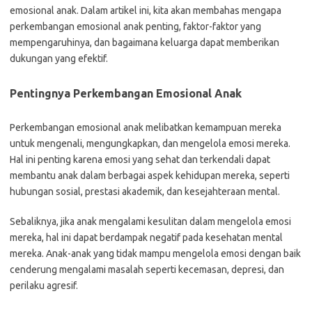
emosional anak. Dalam artikel ini, kita akan membahas mengapa
perkembangan emosional anak penting, faktor-faktor yang
mempengaruhinya, dan bagaimana keluarga dapat memberikan
dukungan yang efektif.
Pentingnya Perkembangan Emosional Anak
Perkembangan emosional anak melibatkan kemampuan mereka
untuk mengenali, mengungkapkan, dan mengelola emosi mereka.
Hal ini penting karena emosi yang sehat dan terkendali dapat
membantu anak dalam berbagai aspek kehidupan mereka, seperti
hubungan sosial, prestasi akademik, dan kesejahteraan mental.
Sebaliknya, jika anak mengalami kesulitan dalam mengelola emosi
mereka, hal ini dapat berdampak negatif pada kesehatan mental
mereka. Anak-anak yang tidak mampu mengelola emosi dengan baik
cenderung mengalami masalah seperti kecemasan, depresi, dan
perilaku agresif.