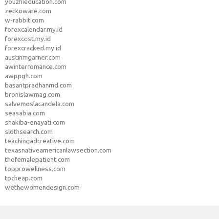
youzhieducation.com
zeckoware.com
w-rabbit.com
forexcalendar.my.id
forexcost.my.id
forexcracked.my.id
austinmgarner.com
awinterromance.com
awppgh.com
basantpradhanmd.com
bronislawmag.com
salvemoslacandela.com
seasabia.com
shakiba-enayati.com
slothsearch.com
teachingadcreative.com
texasnativeamericanlawsection.com
thefemalepatient.com
topprowellness.com
tpcheap.com
wethewomendesign.com