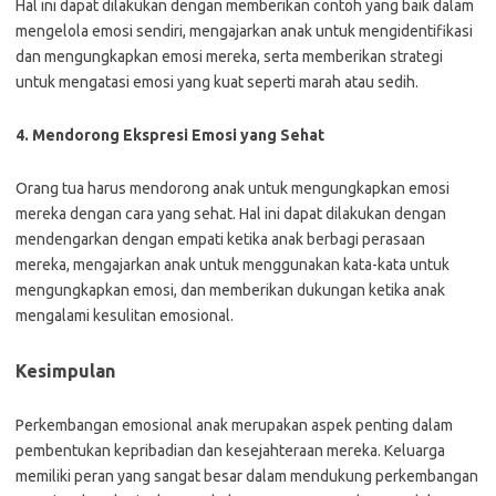
Hal ini dapat dilakukan dengan memberikan contoh yang baik dalam
mengelola emosi sendiri, mengajarkan anak untuk mengidentifikasi
dan mengungkapkan emosi mereka, serta memberikan strategi
untuk mengatasi emosi yang kuat seperti marah atau sedih.
4. Mendorong Ekspresi Emosi yang Sehat
Orang tua harus mendorong anak untuk mengungkapkan emosi
mereka dengan cara yang sehat. Hal ini dapat dilakukan dengan
mendengarkan dengan empati ketika anak berbagi perasaan
mereka, mengajarkan anak untuk menggunakan kata-kata untuk
mengungkapkan emosi, dan memberikan dukungan ketika anak
mengalami kesulitan emosional.
Kesimpulan
Perkembangan emosional anak merupakan aspek penting dalam
pembentukan kepribadian dan kesejahteraan mereka. Keluarga
memiliki peran yang sangat besar dalam mendukung perkembangan