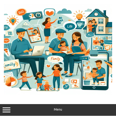
Skip
to
content
Menu