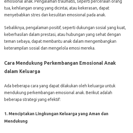
emosional anak. Pengalaman traumatis, seperti perceraian orang
tua, kehilangan orang yang dicintai, atau kekerasan, dapat
menyebabkan stres dan kesulitan emosional pada anak.
Sebaliknya, pengalaman positif, seperti dukungan sosial yang kuat,
keberhasilan dalam prestasi, atau hubungan yang sehat dengan
teman sebaya, dapat membantu anak dalam mengembangkan
keterampilan sosial dan mengelola emosi mereka.
Cara Mendukung Perkembangan Emosional Anak
dalam Keluarga
Ada beberapa cara yang dapat dilakukan oleh keluarga untuk
mendukung perkembangan emosional anak. Berikut adalah
beberapa strategi yang efektif:
1. Menciptakan Lingkungan Keluarga yang Aman dan
Mendukung