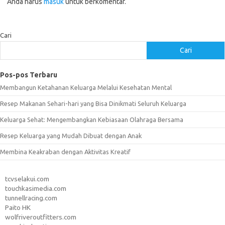
Anda harus
masuk
untuk berkomentar.
Cari
Cari
Pos-pos Terbaru
Membangun Ketahanan Keluarga Melalui Kesehatan Mental
Resep Makanan Sehari-hari yang Bisa Dinikmati Seluruh Keluarga
Keluarga Sehat: Mengembangkan Kebiasaan Olahraga Bersama
Resep Keluarga yang Mudah Dibuat dengan Anak
Membina Keakraban dengan Aktivitas Kreatif
tcvselakui.com
touchkasimedia.com
tunnellracing.com
Paito HK
wolfriveroutfitters.com