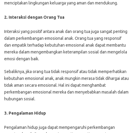
menciptakan lingkungan keluarga yang aman dan mendukung.
2. Interaksi dengan Orang Tua
Interaksi yang positif antara anak dan orang tua juga sangat penting
dalam perkembangan emosional anak. Orang tua yang responsif
dan empatik terhadap kebutuhan emosional anak dapat membantu
mereka dalam mengembangkan keterampilan sosial dan mengelola
emosi dengan baik.
Sebaliknya, jika orang tua tidak responsif atau tidak memperhatikan
kebutuhan emosional anak, anak mungkin merasa tidak dihargai atau
tidak aman secara emosional. Hal ini dapat menghambat
perkembangan emosional mereka dan menyebabkan masalah dalam
hubungan sosial.
3. Pengalaman Hidup
Pengalaman hidup juga dapat mempengaruhi perkembangan