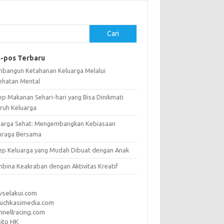
Cari
-pos Terbaru
bangun Ketahanan Keluarga Melalui
ehatan Mental
ep Makanan Sehari-hari yang Bisa Dinikmati
uruh Keluarga
uarga Sehat: Mengembangkan Kebiasaan
hraga Bersama
ep Keluarga yang Mudah Dibuat dengan Anak
bina Keakraban dengan Aktivitas Kreatif
vselakui.com
uchkasimedia.com
nnellracing.com
ito HK