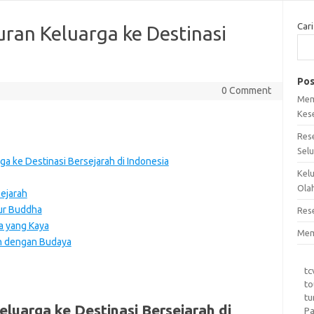
Cari
ran Keluarga ke Destinasi
Pos
0 Comment
Mem
Kes
Res
Sel
ga ke Destinasi Bersejarah di Indonesia
Kel
Ola
Sejarah
tur Buddha
Res
ya yang Kaya
Mem
uh dengan Budaya
tc
to
tu
luarga ke Destinasi Bersejarah di
Pa