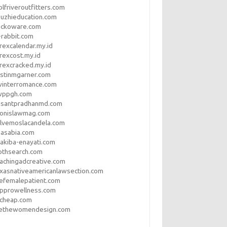
lfriveroutfitters.com
uzhieducation.com
eckoware.com
rabbit.com
rexcalendar.my.id
rexcost.my.id
rexcracked.my.id
stinmgarner.com
winterromance.com
wppgh.com
asantpradhanmd.com
ronislawmag.com
lvemoslacandela.com
easabia.com
akiba-enayati.com
othsearch.com
achingadcreative.com
xasnativeamericanlawsection.com
efemalepatient.com
opprowellness.com
pcheap.com
ethewomendesign.com