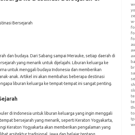
wo
yo
z
w-
fo
fo
fo
au
a
rah dan budaya. Dari Sabang sampai Merauke, setiap daerah di
a
b
rsejarah yang menarik untuk dijelajahi. Liburan keluarga ke
b
purna untuk menggali budaya Indonesia dan memberikan
sa
nak-anak. Artikel ini akan membahas beberapa destinasi
s
ngapa liburan keluarga ke tempat-tempat ini sangat penting.
sh
sl
te
Sejarah
te
th
t
uler di Indonesia untuk liburan keluarga yang ingin menggali
t
 tempat bersejarah yang menarik, seperti Keraton Yogyakarta,
w
ungi Keraton Yogyakarta akan memberikan pengalaman yang
ihat arsitektur tradisional Jawa dan belajar tentang