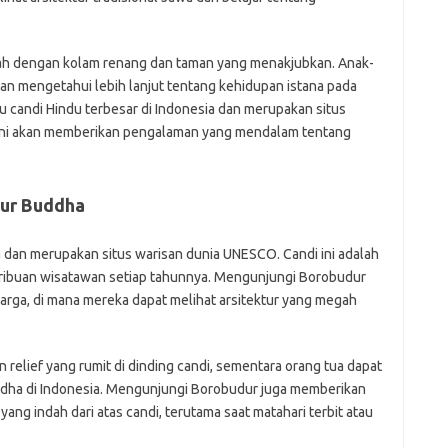
dah dengan kolam renang dan taman yang menakjubkan. Anak-
an mengetahui lebih lanjut tentang kehidupan istana pada
u candi Hindu terbesar di Indonesia dan merupakan situs
ini akan memberikan pengalaman yang mendalam tentang
tur Buddha
a dan merupakan situs warisan dunia UNESCO. Candi ini adalah
k ribuan wisatawan setiap tahunnya. Mengunjungi Borobudur
arga, di mana mereka dapat melihat arsitektur yang megah
relief yang rumit di dinding candi, sementara orang tua dapat
ddha di Indonesia. Mengunjungi Borobudur juga memberikan
g indah dari atas candi, terutama saat matahari terbit atau