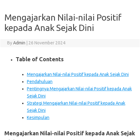
Mengajarkan Nilai-nilai Positif
kepada Anak Sejak Dini
By
Admin
|
26 November 2024
Table of Contents
Mengajarkan Nilai-nilai Positif kepada Anak Sejak Dini
Pendahuluan
Pentingnya Mengajarkan Nilai-nilai Positif kepada Anak
Sejak Dini
Strategi Mengajarkan Nilai-nilai Positif kepada Anak
Sejak Dini
Kesimpulan
Mengajarkan Nilai-nilai Positif kepada Anak Sejak