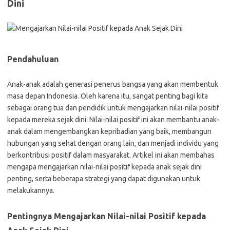
Dini
Pendahuluan
Anak-anak adalah generasi penerus bangsa yang akan membentuk
masa depan Indonesia. Oleh karena itu, sangat penting bagi kita
sebagai orang tua dan pendidik untuk mengajarkan nilai-nilai positif
kepada mereka sejak dini. Nilai-nilai positif ini akan membantu anak-
anak dalam mengembangkan kepribadian yang baik, membangun
hubungan yang sehat dengan orang lain, dan menjadi individu yang
berkontribusi positif dalam masyarakat. Artikel ini akan membahas
mengapa mengajarkan nilai-nilai positif kepada anak sejak dini
penting, serta beberapa strategi yang dapat digunakan untuk
melakukannya.
Pentingnya Mengajarkan Nilai-nilai Positif kepada