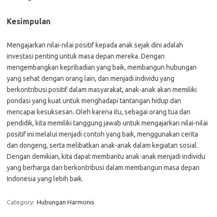
Kesimpulan
Mengajarkan nilai-nilai positif kepada anak sejak dini adalah
investasi penting untuk masa depan mereka. Dengan
mengembangkan kepribadian yang baik, membangun hubungan
yang sehat dengan orang lain, dan menjadi individu yang
berkontribusi positif dalam masyarakat, anak-anak akan memiliki
pondasi yang kuat untuk menghadapi tantangan hidup dan
mencapai kesuksesan. Oleh karena itu, sebagai orang tua dan
pendidik, kita memiliki tanggung jawab untuk mengajarkan nilai-nilai
positif ini melalui menjadi contoh yang baik, menggunakan cerita
dan dongeng, serta melibatkan anak-anak dalam kegiatan sosial.
Dengan demikian, kita dapat membantu anak-anak menjadi individu
yang berharga dan berkontribusi dalam membangun masa depan
Indonesia yang lebih baik.
Category:
Hubungan Harmonis