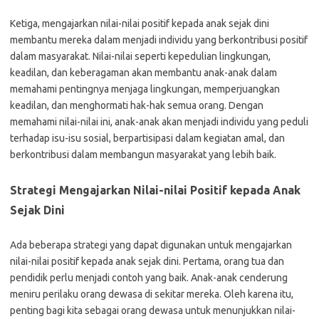
Ketiga, mengajarkan nilai-nilai positif kepada anak sejak dini
membantu mereka dalam menjadi individu yang berkontribusi positif
dalam masyarakat. Nilai-nilai seperti kepedulian lingkungan,
keadilan, dan keberagaman akan membantu anak-anak dalam
memahami pentingnya menjaga lingkungan, memperjuangkan
keadilan, dan menghormati hak-hak semua orang. Dengan
memahami nilai-nilai ini, anak-anak akan menjadi individu yang peduli
terhadap isu-isu sosial, berpartisipasi dalam kegiatan amal, dan
berkontribusi dalam membangun masyarakat yang lebih baik.
Strategi Mengajarkan Nilai-nilai Positif kepada Anak
Sejak Dini
Ada beberapa strategi yang dapat digunakan untuk mengajarkan
nilai-nilai positif kepada anak sejak dini. Pertama, orang tua dan
pendidik perlu menjadi contoh yang baik. Anak-anak cenderung
meniru perilaku orang dewasa di sekitar mereka. Oleh karena itu,
penting bagi kita sebagai orang dewasa untuk menunjukkan nilai-