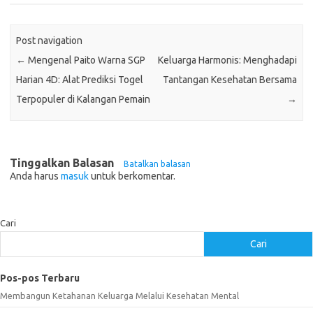
Post navigation
←
Mengenal Paito Warna SGP
Keluarga Harmonis: Menghadapi
Harian 4D: Alat Prediksi Togel
Tantangan Kesehatan Bersama
Terpopuler di Kalangan Pemain
→
Tinggalkan Balasan
Batalkan balasan
Anda harus
masuk
untuk berkomentar.
Cari
Cari
Pos-pos Terbaru
Membangun Ketahanan Keluarga Melalui Kesehatan Mental