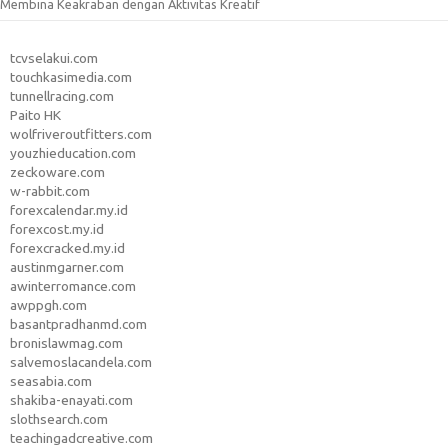
Membina Keakraban dengan Aktivitas Kreatif
tcvselakui.com
touchkasimedia.com
tunnellracing.com
Paito HK
wolfriveroutfitters.com
youzhieducation.com
zeckoware.com
w-rabbit.com
forexcalendar.my.id
forexcost.my.id
forexcracked.my.id
austinmgarner.com
awinterromance.com
awppgh.com
basantpradhanmd.com
bronislawmag.com
salvemoslacandela.com
seasabia.com
shakiba-enayati.com
slothsearch.com
teachingadcreative.com