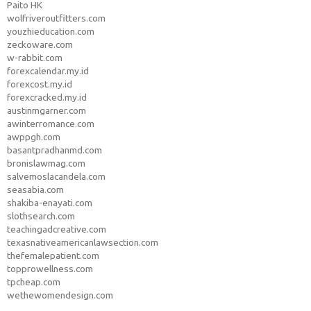
Paito HK
wolfriveroutfitters.com
youzhieducation.com
zeckoware.com
w-rabbit.com
forexcalendar.my.id
forexcost.my.id
forexcracked.my.id
austinmgarner.com
awinterromance.com
awppgh.com
basantpradhanmd.com
bronislawmag.com
salvemoslacandela.com
seasabia.com
shakiba-enayati.com
slothsearch.com
teachingadcreative.com
texasnativeamericanlawsection.com
thefemalepatient.com
topprowellness.com
tpcheap.com
wethewomendesign.com