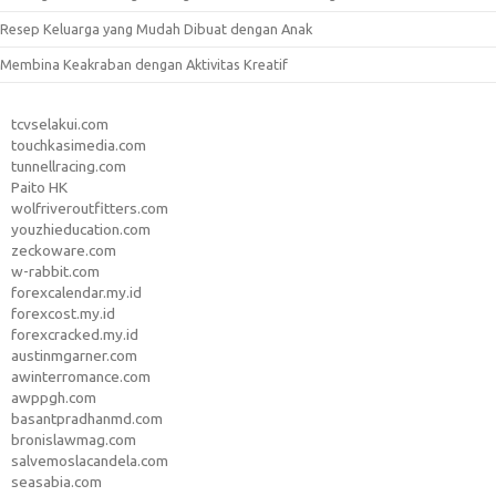
Resep Keluarga yang Mudah Dibuat dengan Anak
Membina Keakraban dengan Aktivitas Kreatif
tcvselakui.com
touchkasimedia.com
tunnellracing.com
Paito HK
wolfriveroutfitters.com
youzhieducation.com
zeckoware.com
w-rabbit.com
forexcalendar.my.id
forexcost.my.id
forexcracked.my.id
austinmgarner.com
awinterromance.com
awppgh.com
basantpradhanmd.com
bronislawmag.com
salvemoslacandela.com
seasabia.com