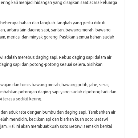
sering kali menjadi hidangan yang disajikan saat acara keluarga
beberapa bahan dan langkah-langkah yang perlu diikuti.
an, antara lain daging sapi, santan, bawang merah, bawang
garam, merica, dan minyak goreng. Pastikan semua bahan sudah
 adalah merebus daging sapi. Rebus daging sapi dalam air
daging sapi dan potong-potong sesuai selera. Sisihkan
wajan dan tumis bawang merah, bawang putih, jahe, serai,
ambahkan potongan daging sapi yang sudah dipotong tadi dan
 terasa sedikit kering.
n dan aduk rata dengan bumbu dan daging sapi. Tambahkan air
lah mendidih, kecilkan api dan biarkan kuah soto Betawi
 jam. Hal ini akan membuat kuah soto Betawi semakin kental