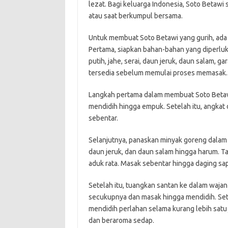
lezat. Bagi keluarga Indonesia, Soto Betawi 
atau saat berkumpul bersama.
Untuk membuat Soto Betawi yang gurih, ada 
Pertama, siapkan bahan-bahan yang diperluk
putih, jahe, serai, daun jeruk, daun salam, 
tersedia sebelum memulai proses memasak.
Langkah pertama dalam membuat Soto Betawi
mendidih hingga empuk. Setelah itu, angkat 
sebentar.
Selanjutnya, panaskan minyak goreng dalam 
daun jeruk, dan daun salam hingga harum. T
aduk rata. Masak sebentar hingga daging sapi
Setelah itu, tuangkan santan ke dalam waja
secukupnya dan masak hingga mendidih. Sete
mendidih perlahan selama kurang lebih satu
dan beraroma sedap.