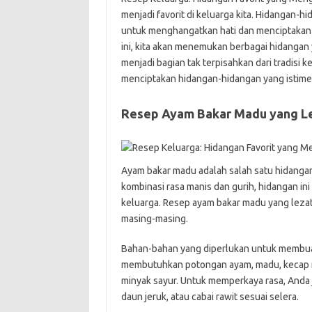
menjadi favorit di keluarga kita. Hidangan-hi
untuk menghangatkan hati dan menciptakan 
ini, kita akan menemukan berbagai hidangan y
menjadi bagian tak terpisahkan dari tradisi k
menciptakan hidangan-hidangan yang istimew
Resep Ayam Bakar Madu yang L
Ayam bakar madu adalah salah satu hidanga
kombinasi rasa manis dan gurih, hidangan in
keluarga. Resep ayam bakar madu yang lezat 
masing-masing.
Bahan-bahan yang diperlukan untuk membua
membutuhkan potongan ayam, madu, kecap man
minyak sayur. Untuk memperkaya rasa, Anda
daun jeruk, atau cabai rawit sesuai selera.