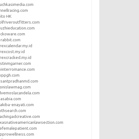
uchkasimedia.com
nnellracing.com
ito HK
lfriveroutfitters.com
uzhieducation.com
eckoware.com
rabbit.com
rexcalendar.my.id
rexcost.my.id
rexcracked.my.id
stinmgarner.com
winterromance.com
wppgh.com
asantpradhanmd.com
ronislawmag.com
lvemoslacandela.com
easabia.com
akiba-enayati.com
othsearch.com
achingadcreative.com
xasnativeamericanlawsection.com
efemalepatient.com
opprowellness.com