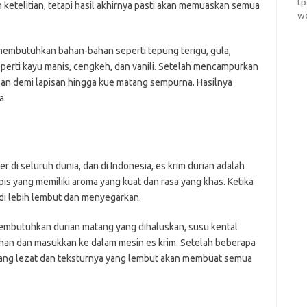
t
telitian, tetapi hasil akhirnya pasti akan memuaskan semua
w
membutuhkan bahan-bahan seperti tepung terigu, gula,
perti kayu manis, cengkeh, dan vanili. Setelah mencampurkan
n demi lapisan hingga kue matang sempurna. Hasilnya
a.
 di seluruh dunia, dan di Indonesia, es krim durian adalah
pis yang memiliki aroma yang kuat dan rasa yang khas. Ketika
adi lebih lembut dan menyegarkan.
embutuhkan durian matang yang dihaluskan, susu kental
han dan masukkan ke dalam mesin es krim. Setelah beberapa
a yang lezat dan teksturnya yang lembut akan membuat semua