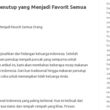
to
enutup yang Menjadi Favorit Semua
tu
Pa
wo
yo
z
w-
fo
fo
fo
au
pisahkan dari hidangan keluarga Indonesia. Setelah
a
anan penutup menjadi puncak yang sempurna untuk
a
b
rtikel ini, kami akan membahas beberapa resep makanan
b
 Indonesia. Dari kue tradisional hingga makanan penutup
sa
 coba untuk memanjakan lidah keluarga Anda.
s
sh
sl
te
te
onal Indonesia yang paling terkenal. Kue ini terbuat dari
th
t
n rasa manis dan rempah-rempah yang khas. Proses