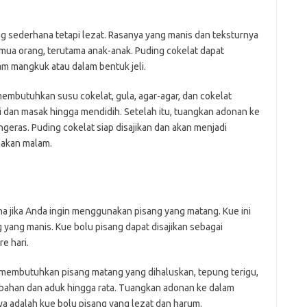
 sederhana tetapi lezat. Rasanya yang manis dan teksturnya
mua orang, terutama anak-anak. Puding cokelat dapat
lam mangkuk atau dalam bentuk jeli.
mbutuhkan susu cokelat, gula, agar-agar, dan cokelat
dan masak hingga mendidih. Setelah itu, tuangkan adonan ke
geras. Puding cokelat siap disajikan dan akan menjadi
makan malam.
na jika Anda ingin menggunakan pisang yang matang. Kue ini
g yang manis. Kue bolu pisang dapat disajikan sebagai
e hari.
membutuhkan pisang matang yang dihaluskan, tepung terigu,
 bahan dan aduk hingga rata. Tuangkan adonan ke dalam
a adalah kue bolu pisang yang lezat dan harum.