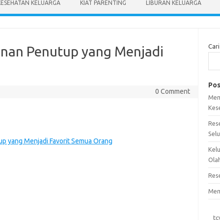
KESEHATAN KELUARGA
KIAT PARENTING
LIBURAN KELUARGA
Cari
anan Penutup yang Menjadi
Pos
0 Comment
Mem
Kes
Res
Sel
p yang Menjadi Favorit Semua Orang
Kel
Ola
Res
Mem
tc