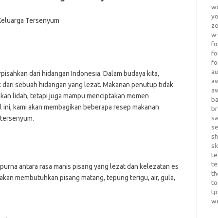
wo
yo
z
w-
fo
fo
fo
au
pisahkan dari hidangan Indonesia. Dalam budaya kita,
a
 dari sebuah hidangan yang lezat. Makanan penutup tidak
a
kan lidah, tetapi juga mampu menciptakan momen
b
el ini, kami akan membagikan beberapa resep makanan
b
sa
 tersenyum.
s
sh
sl
te
te
purna antara rasa manis pisang yang lezat dan kelezatan es
th
kan membutuhkan pisang matang, tepung terigu, air, gula,
t
t
w