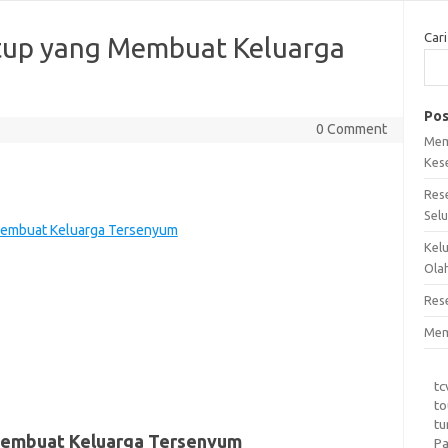
Cari
up yang Membuat Keluarga
Pos
0 Comment
Mem
Kes
Res
Sel
embuat Keluarga Tersenyum
Kel
Ola
Res
Mem
tc
to
tu
embuat Keluarga Tersenyum
Pa