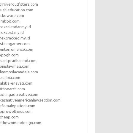
lfriveroutfitters.com
uzhieducation.com
eckoware.com
rabbit.com
rexcalendar.my.id
rexcost.my.id
rexcracked.my.id
stinmgarner.com
winterromance.com
wppgh.com
asantpradhanmd.com
ronislawmag.com
lvemoslacandela.com
easabia.com
akiba-enayati.com
othsearch.com
achingadcreative.com
xasnativeamericanlawsection.com
efemalepatient.com
opprowellness.com
pcheap.com
ethewomendesign.com