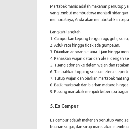
Martabak manis adalah makanan penutup yang
yang lembut membuatnya menjadi hidangan y
membuatnya, Anda akan membutuhkan tepung te
Langkah-langkah:
1. Campurkan tepung terigu, ragi, gula, susu
2. Aduk rata hingga tidak ada gumpalan.
3. Diamkan adonan selama 1 jam hingga me
4. Panaskan wajan datar dan olesi dengan sed
5. Tuang adonan ke dalam wajan dan ratakan
6. Tambahkan topping sesuai selera, seperti 
7. Tutup wajan dan biarkan martabak matang d
8. Balik martabak dan biarkan matang hingg
9. Potong martabak menjadi beberapa bagian
5. Es Campur
Es campur adalah makanan penutup yang seg
buahan segar, dan sirup manis akan membua