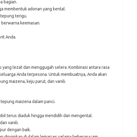
a bagian.
gga membentuk adonan yang kental.
tepung terigu.
a berwarna keemasan.
rit Anda.
 yang lezat dan menggugah selera. Kombinasi antara rasa
 keluarga Anda terpesona. Untuk membuatnya, Anda akan
ng maizena, keju parut, dan vanili.
n tepung maizena dalam panci.
mbil terus diaduk hingga mendidih dan mengental.
an vanili.
pur dengan baik.
n dinginkan di dalam lemari es selama beberapa jam.