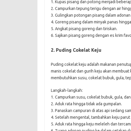
1. Kupas pisang dan potong menjadi beberap
2. Campurkan tepung terigu dengan air hin
3. Gulingkan potongan pisang dalam adonan 
4. Goreng pisang dalam minyak panas hingg
5. Angkat pisang goreng dan tiriskan.
6. Sajikan pisang goreng dengan es krim favo
2. Puding Cokelat Keju
Puding cokelat keju adalah makanan penutup
manis cokelat dan gurih keju akan membuat
membutuhkan susu, cokelat bubuk, gula, tepu
Langkah-langkah:
1. Campurkan susu, cokelat bubuk, gula, da
2. Aduk rata hingga tidak ada gumpalan.
3. Panaskan campuran di atas api sedang sa
4. Setelah mengental, tambahkan keju parut d
5. Aduk rata hingga keju meleleh dan tercam
6. Tuang adonan puding ke dalam cetakan da