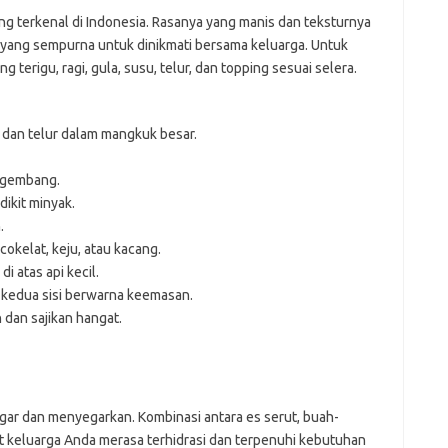
 terkenal di Indonesia. Rasanya yang manis dan teksturnya
ang sempurna untuk dinikmati bersama keluarga. Untuk
rigu, ragi, gula, susu, telur, dan topping sesuai selera.
, dan telur dalam mangkuk besar.
ngembang.
ikit minyak.
.
cokelat, keju, atau kacang.
i atas api kecil.
a kedua sisi berwarna keemasan.
 dan sajikan hangat.
ar dan menyegarkan. Kombinasi antara es serut, buah-
t keluarga Anda merasa terhidrasi dan terpenuhi kebutuhan