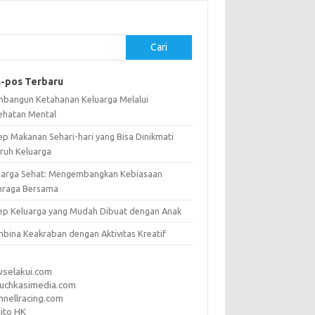
Cari
-pos Terbaru
bangun Ketahanan Keluarga Melalui
ehatan Mental
ep Makanan Sehari-hari yang Bisa Dinikmati
uruh Keluarga
uarga Sehat: Mengembangkan Kebiasaan
hraga Bersama
ep Keluarga yang Mudah Dibuat dengan Anak
bina Keakraban dengan Aktivitas Kreatif
vselakui.com
uchkasimedia.com
nnellracing.com
ito HK