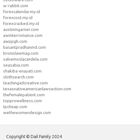
w-rabbit.com
forexcalendar.my.id
forexcost.my.id
forexcracked.my.id
austinmgarner.com
awinterromance.com
awppgh.com
basantpradhanmd.com
bronislawmag.com
salvemoslacandela.com
seasabia.com
shakiba-enayati.com
slothsearch.com
teachingadcreative.com
texasnativeamericanlawsection.com
thefemalepatient.com
topprowellness.com
tpcheap.com
wethewomendesign.com
Copyright © Dail Family 2024