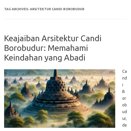
TAG ARCHIVES:
ARSITEKTUR CANDI BOROBUDUR
Keajaiban Arsitektur Candi
Borobudur: Memahami
Keindahan yang Abadi
Ca
nd
i
B
or
ob
ud
ur,
de