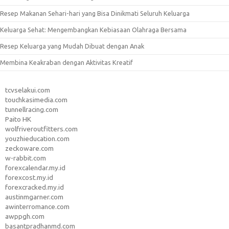
Resep Makanan Sehari-hari yang Bisa Dinikmati Seluruh Keluarga
Keluarga Sehat: Mengembangkan Kebiasaan Olahraga Bersama
Resep Keluarga yang Mudah Dibuat dengan Anak
Membina Keakraban dengan Aktivitas Kreatif
tcvselakui.com
touchkasimedia.com
tunnellracing.com
Paito HK
wolfriveroutfitters.com
youzhieducation.com
zeckoware.com
w-rabbit.com
forexcalendar.my.id
forexcost.my.id
forexcracked.my.id
austinmgarner.com
awinterromance.com
awppgh.com
basantpradhanmd.com