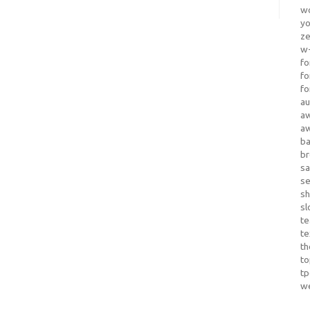
wo
yo
z
w-
fo
fo
fo
au
a
a
b
b
sa
s
sh
sl
te
te
th
t
t
w