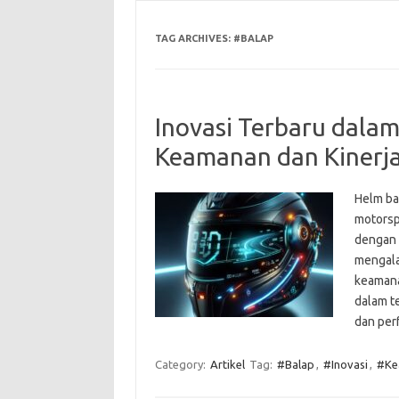
TAG ARCHIVES:
#BALAP
Inovasi Terbaru dalam
Keamanan dan Kinerja
Helm ba
motorsp
dengan 
mengala
keamanan
dalam t
dan per
Category:
Artikel
Tag:
#Balap
,
#Inovasi
,
#Ke