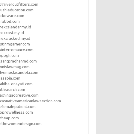
lfriveroutfitters.com
uzhieducation.com
eckoware.com
rabbit.com
rexcalendar.my.id
rexcost.my.id
rexcracked.my.id
stinmgarner.com
winterromance.com
wppgh.com
asantpradhanmd.com
ronislawmag.com
lvemoslacandela.com
easabia.com
akiba-enayati.com
othsearch.com
achingadcreative.com
xasnativeamericanlawsection.com
efemalepatient.com
opprowellness.com
pcheap.com
ethewomendesign.com