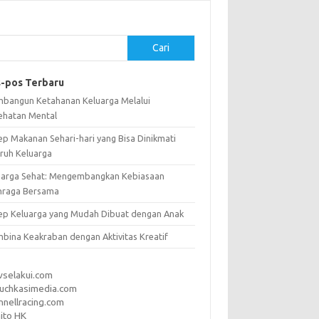
Cari
-pos Terbaru
bangun Ketahanan Keluarga Melalui
ehatan Mental
ep Makanan Sehari-hari yang Bisa Dinikmati
uruh Keluarga
uarga Sehat: Mengembangkan Kebiasaan
hraga Bersama
ep Keluarga yang Mudah Dibuat dengan Anak
bina Keakraban dengan Aktivitas Kreatif
vselakui.com
uchkasimedia.com
nnellracing.com
ito HK