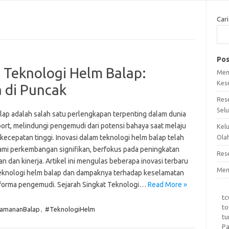
Cari
Pos
 Teknologi Helm Balap:
Mem
Kes
 di Puncak
Res
Sel
lap adalah salah satu perlengkapan terpenting dalam dunia
ort, melindungi pengemudi dari potensi bahaya saat melaju
Kel
kecepatan tinggi. Inovasi dalam teknologi helm balap telah
Ola
mi perkembangan signifikan, berfokus pada peningkatan
Res
 dan kinerja. Artikel ini mengulas beberapa inovasi terbaru
Mem
eknologi helm balap dan dampaknya terhadap keselamatan
forma pengemudi. Sejarah Singkat Teknologi…
Read More »
tc
to
amananBalap
,
#TeknologiHelm
tu
Pa