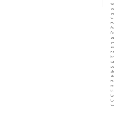
wo
yo
z
w-
fo
fo
fo
au
a
a
b
b
sa
s
sh
sl
te
te
th
t
t
w