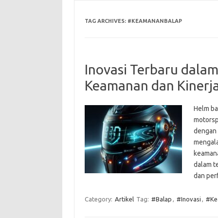
TAG ARCHIVES:
#KEAMANANBALAP
Inovasi Terbaru dalam
Keamanan dan Kinerja
Helm ba
motorsp
dengan 
mengala
keamanan
dalam t
dan per
Category:
Artikel
Tag:
#Balap
,
#Inovasi
,
#Ke