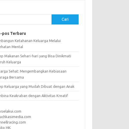
Cari
-pos Terbaru
bangun Ketahanan Keluarga Melalui
ehatan Mental
ep Makanan Sehari-hari yang Bisa Dinikmati
uruh Keluarga
uarga Sehat: Mengembangkan Kebiasaan
hraga Bersama
ep Keluarga yang Mudah Dibuat dengan Anak
bina Keakraban dengan Aktivitas Kreatif
vselakui.com
uchkasimedia.com
nnellracing.com
ito HK