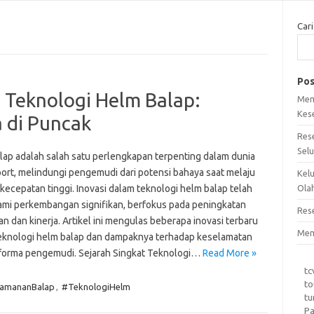
Cari
Pos
 Teknologi Helm Balap:
Mem
Kes
 di Puncak
Res
Sel
lap adalah salah satu perlengkapan terpenting dalam dunia
ort, melindungi pengemudi dari potensi bahaya saat melaju
Kel
kecepatan tinggi. Inovasi dalam teknologi helm balap telah
Ola
mi perkembangan signifikan, berfokus pada peningkatan
Res
 dan kinerja. Artikel ini mengulas beberapa inovasi terbaru
Mem
eknologi helm balap dan dampaknya terhadap keselamatan
forma pengemudi. Sejarah Singkat Teknologi…
Read More »
tc
to
amananBalap
,
#TeknologiHelm
tu
Pa