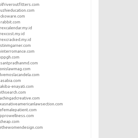
lfriveroutfitters.com
uzhieducation.com
eckoware.com
rabbit.com
rexcalendar.my.id
rexcost.my.id
rexcracked.my.id
stinmgarner.com
winterromance.com
wppgh.com
asantpradhanmd.com
ronislawmag.com
lvemoslacandela.com
easabia.com
akiba-enayati.com
othsearch.com
achingadcreative.com
xasnativeamericanlawsection.com
efemalepatient.com
opprowellness.com
pcheap.com
ethewomendesign.com