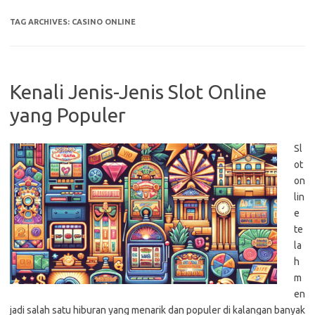
TAG ARCHIVES:
CASINO ONLINE
Kenali Jenis-Jenis Slot Online
yang Populer
Sl
ot
on
lin
e
te
la
h
m
en
jadi salah satu hiburan yang menarik dan populer di kalangan banyak