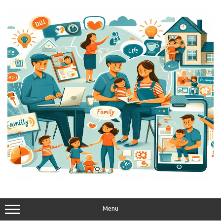
Skip
to
content
Menu