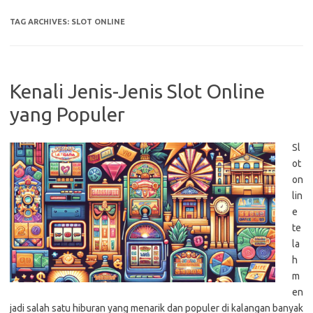
TAG ARCHIVES:
SLOT ONLINE
Kenali Jenis-Jenis Slot Online
yang Populer
Sl
ot
on
lin
e
te
la
h
m
en
jadi salah satu hiburan yang menarik dan populer di kalangan banyak