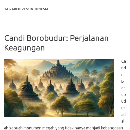
TAG ARCHIVES:
INDONESIA.
Candi Borobudur: Perjalanan
Keagungan
Ca
nd
i
B
or
ob
ud
ur
ad
al
ah sebuah monumen megah yang tidak hanya menjadi kebanggaan