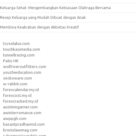
Keluarga Sehat: Mengembangkan Kebiasaan Olahraga Bersama
Resep Keluarga yang Mudah Dibuat dengan Anak
Membina Keakraban dengan Aktivitas Kreatif
tcvselakui.com
touchkasimedia.com
tunnellracing.com
Paito HK
wolfriveroutfitters.com
youzhieducation.com
zeckoware.com
w-rabbit.com
forexcalendar.my.id
forexcost.my.id
forexcracked.my.id
austinmgarner.com
awinterromance.com
awppgh.com
basantpradhanmd.com
bronislawmag.com
salvemoslacandela.com