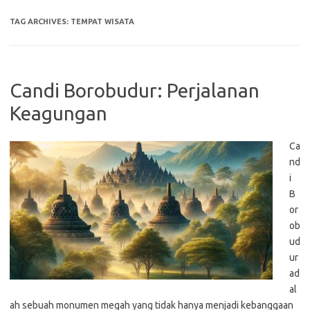
TAG ARCHIVES:
TEMPAT WISATA
Candi Borobudur: Perjalanan
Keagungan
Ca
nd
i
B
or
ob
ud
ur
ad
al
ah sebuah monumen megah yang tidak hanya menjadi kebanggaan