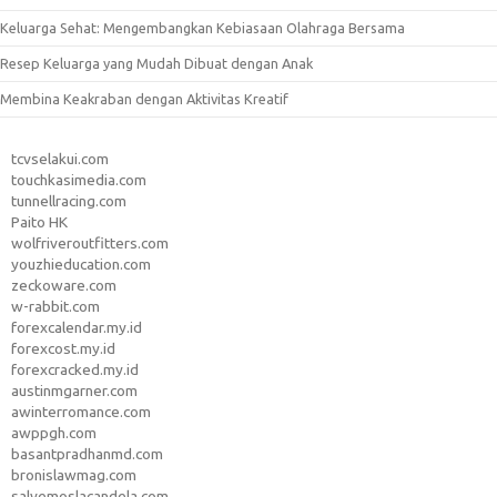
Keluarga Sehat: Mengembangkan Kebiasaan Olahraga Bersama
Resep Keluarga yang Mudah Dibuat dengan Anak
Membina Keakraban dengan Aktivitas Kreatif
tcvselakui.com
touchkasimedia.com
tunnellracing.com
Paito HK
wolfriveroutfitters.com
youzhieducation.com
zeckoware.com
w-rabbit.com
forexcalendar.my.id
forexcost.my.id
forexcracked.my.id
austinmgarner.com
awinterromance.com
awppgh.com
basantpradhanmd.com
bronislawmag.com
salvemoslacandela.com