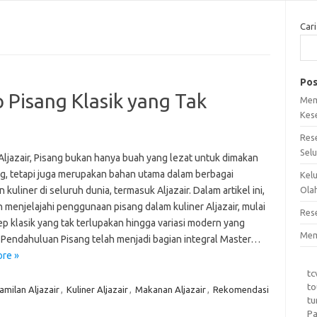
Cari
Pos
p Pisang Klasik yang Tak
Mem
Kes
Res
Sel
 Aljazair, Pisang bukan hanya buah yang lezat untuk dimakan
g, tetapi juga merupakan bahan utama dalam berbagai
Kel
 kuliner di seluruh dunia, termasuk Aljazair. Dalam artikel ini,
Ola
n menjelajahi penggunaan pisang dalam kuliner Aljazair, mulai
Res
ep klasik yang tak terlupakan hingga variasi modern yang
Mem
f. Pendahuluan Pisang telah menjadi bagian integral Master…
re »
tc
to
amilan Aljazair
,
Kuliner Aljazair
,
Makanan Aljazair
,
Rekomendasi
tu
Pa