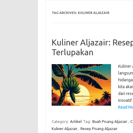
TAG ARCHIVES:
KULINER ALJAZAIR
Kuliner Aljazair: Rese
Terlupakan
Kuliner
langsun
hidangan
kita aka
dari res
inovati
Read Mo
Category:
Artikel
Tag:
Buah Pisang Aljazair
,
C
Kuliner Aljazair
,
Resep Pisang Aljazair