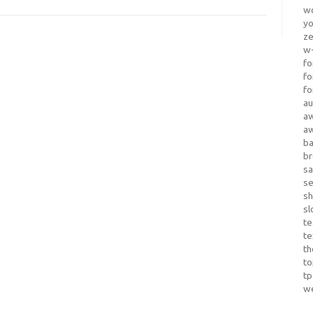
wo
yo
z
w-
fo
fo
fo
au
a
a
b
b
sa
s
sh
sl
te
te
th
t
t
w