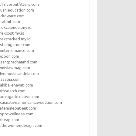
lfriveroutfitters.com
uzhieducation.com
eckoware.com
rabbit.com
rexcalendar.my.id
rexcost.my.id
rexcracked.my.id
stinmgarner.com
winterromance.com
wppgh.com
asantpradhanmd.com
ronislawmag.com
lvemoslacandela.com
easabia.com
akiba-enayati.com
othsearch.com
achingadcreative.com
xasnativeamericanlawsection.com
efemalepatient.com
opprowellness.com
pcheap.com
ethewomendesign.com