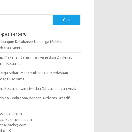
Cari
-pos Terbaru
bangun Ketahanan Keluarga Melalui
ehatan Mental
ep Makanan Sehari-hari yang Bisa Dinikmati
uruh Keluarga
uarga Sehat: Mengembangkan Kebiasaan
hraga Bersama
ep Keluarga yang Mudah Dibuat dengan Anak
bina Keakraban dengan Aktivitas Kreatif
vselakui.com
uchkasimedia.com
nnellracing.com
ito HK