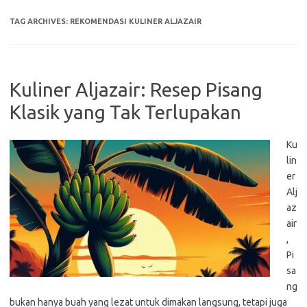
TAG ARCHIVES:
REKOMENDASI KULINER ALJAZAIR
Kuliner Aljazair: Resep Pisang
Klasik yang Tak Terlupakan
Ku
lin
er
Alj
az
air
,
Pi
sa
ng
bukan hanya buah yang lezat untuk dimakan langsung, tetapi juga