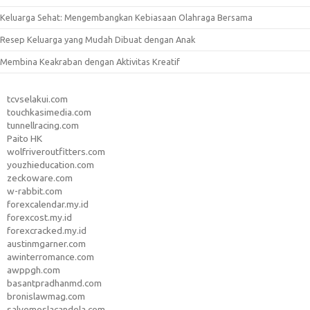
Keluarga Sehat: Mengembangkan Kebiasaan Olahraga Bersama
Resep Keluarga yang Mudah Dibuat dengan Anak
Membina Keakraban dengan Aktivitas Kreatif
tcvselakui.com
touchkasimedia.com
tunnellracing.com
Paito HK
wolfriveroutfitters.com
youzhieducation.com
zeckoware.com
w-rabbit.com
forexcalendar.my.id
forexcost.my.id
forexcracked.my.id
austinmgarner.com
awinterromance.com
awppgh.com
basantpradhanmd.com
bronislawmag.com
salvemoslacandela.com