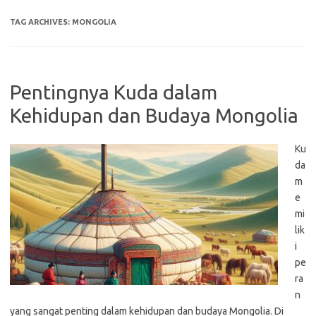
TAG ARCHIVES:
MONGOLIA
Pentingnya Kuda dalam
Kehidupan dan Budaya Mongolia
Ku
da
m
e
mi
lik
i
pe
ra
n
yang sangat penting dalam kehidupan dan budaya Mongolia. Di