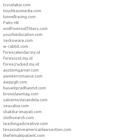
tcvselakui.com
touchkasimedia.com
tunnellracing.com
Paito HK
wolfriveroutfitters.com
youzhieducation.com
zeckoware.com
w-rabbit.com
forexcalendar.my.id
forexcost.my.id
forexcracked.my.id
austinmgarner.com
awinterromance.com
awppgh.com
basantpradhanmd.com
bronislawmag.com
salvemoslacandela.com
seasabia.com
shakiba-enayati.com
slothsearch.com
teachingadcreative.com
texasnativeamericanlawsection.com
thefemalepatient.com