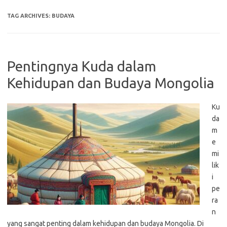
TAG ARCHIVES:
BUDAYA
Pentingnya Kuda dalam
Kehidupan dan Budaya Mongolia
Ku
da
m
e
mi
lik
i
pe
ra
n
yang sangat penting dalam kehidupan dan budaya Mongolia. Di