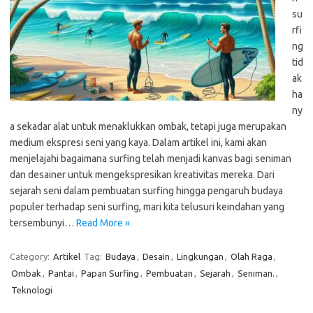
su
rfi
ng
tid
ak
ha
ny
a sekadar alat untuk menaklukkan ombak, tetapi juga merupakan
medium ekspresi seni yang kaya. Dalam artikel ini, kami akan
menjelajahi bagaimana surfing telah menjadi kanvas bagi seniman
dan desainer untuk mengekspresikan kreativitas mereka. Dari
sejarah seni dalam pembuatan surfing hingga pengaruh budaya
populer terhadap seni surfing, mari kita telusuri keindahan yang
tersembunyi…
Read More »
Category:
Artikel
Tag:
Budaya
,
Desain
,
Lingkungan
,
Olah Raga
,
Ombak
,
Pantai
,
Papan Surfing
,
Pembuatan
,
Sejarah
,
Seniman.
,
Teknologi