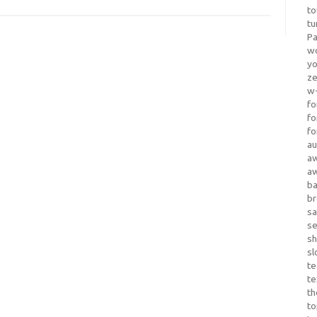
to
tu
Pa
wo
yo
z
w-
fo
fo
fo
au
a
a
b
b
sa
s
sh
sl
te
te
th
t