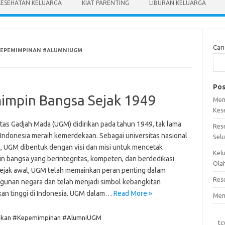
KESEHATAN KELUARGA
KIAT PARENTING
LIBURAN KELUARGA
Cari
KEPEMIMPINAN #ALUMNIUGM
Pos
impin Bangsa Sejak 1949
Mem
Kes
itas Gadjah Mada (UGM) didirikan pada tahun 1949, tak lama
Res
 Indonesia meraih kemerdekaan. Sebagai universitas nasional
Sel
, UGM dibentuk dengan visi dan misi untuk mencetak
Kel
n bangsa yang berintegritas, kompeten, dan berdedikasi
Ola
 Sejak awal, UGM telah memainkan peran penting dalam
Res
unan negara dan telah menjadi simbol kebangkitan
kan tinggi di Indonesia. UGM dalam…
Read More »
Mem
ikan #Kepemimpinan #AlumniUGM
tc