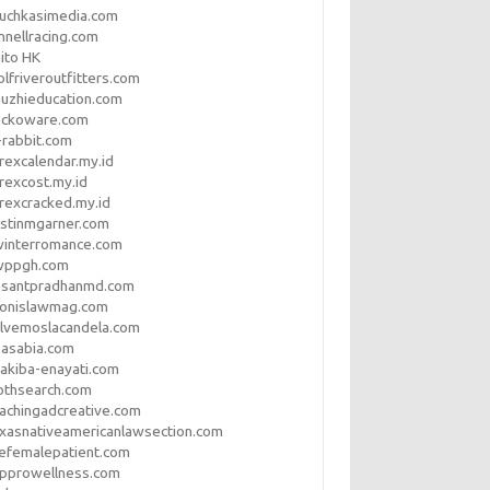
uchkasimedia.com
nnellracing.com
ito HK
lfriveroutfitters.com
uzhieducation.com
eckoware.com
rabbit.com
rexcalendar.my.id
rexcost.my.id
rexcracked.my.id
stinmgarner.com
winterromance.com
wppgh.com
asantpradhanmd.com
ronislawmag.com
lvemoslacandela.com
easabia.com
akiba-enayati.com
othsearch.com
achingadcreative.com
xasnativeamericanlawsection.com
efemalepatient.com
opprowellness.com