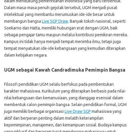
dalam mendukung pemerintahan Indonesia yang baru terbentuk.
Dalam masa-masa penuh gejolak tersebut, UGM menjadi pusat
intelektual yang membantu merumuskan ide-ide besar untuk
membangun bangsa
Live SGP Draw
. Banyak tokoh nasional, seperti
Soekarno dan Hatta, memiliki hubungan erat dengan UGM, baik
sebagai pengajar tamu maupun melalui kontribusi pemikiran mereka.
Kampus ini tidak hanya menjadi tempat menimba ilmu, tetapi juga
tempat menyatukan ide-ide kebangsaan yang kemudian diterapkan
dalam kebijakan negara.
UGM sebagai Kawah Candradimuka Pemimpin Bangsa
Filosofi pendidikan UGM selalu berfokus pada pembentukan
karakter mahasiswa. Kurikulum yang diterapkan berbasis pada nilai-
nilai kebangsaan dan kemanusiaan, yang dianggap esensial dalam
membentuk calon pemimpin bangsa. Selain pendidikan formal, UGM
juga memiliki berbagai organisasi
Live Draw SGP
mahasiswa yang
aktif dan berperan penting dalam melatih keterampilan
kepemimpinan, manajemen, dan kemampuan sosial. Budaya kampus
yang inklusif dan beragam turut mendorong mahasiswa untuk