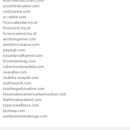
wolfriveroutfitters.com
youzhieducation.com
zeckoware.com
w-rabbit.com
forexcalendar.my.id
forexcost.my.id
forexcracked.my.id
austinmgarner.com
awinterromance.com
awppgh.com
basantpradhanmd.com
bronislawmag.com
salvemoslacandela.com
seasabia.com
shakiba-enayati.com
slothsearch.com
teachingadcreative.com
texasnativeamericanlawsection.com
thefemalepatient.com
topprowellness.com
tpcheap.com
wethewomendesign.com