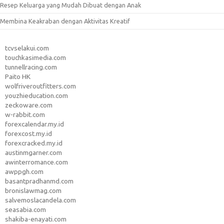
Resep Keluarga yang Mudah Dibuat dengan Anak
Membina Keakraban dengan Aktivitas Kreatif
tcvselakui.com
touchkasimedia.com
tunnellracing.com
Paito HK
wolfriveroutfitters.com
youzhieducation.com
zeckoware.com
w-rabbit.com
forexcalendar.my.id
forexcost.my.id
forexcracked.my.id
austinmgarner.com
awinterromance.com
awppgh.com
basantpradhanmd.com
bronislawmag.com
salvemoslacandela.com
seasabia.com
shakiba-enayati.com