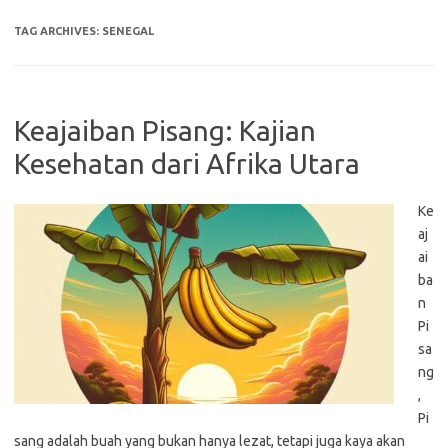
TAG ARCHIVES:
SENEGAL
Keajaiban Pisang: Kajian
Kesehatan dari Afrika Utara
Ke
aj
ai
ba
n
Pi
sa
ng
,
Pi
sang adalah buah yang bukan hanya lezat, tetapi juga kaya akan