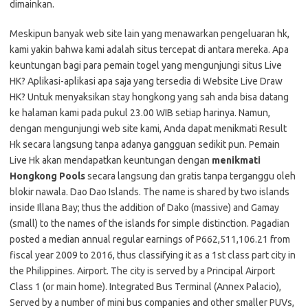
dimainkan.
Meskipun banyak web site lain yang menawarkan pengeluaran hk,
kami yakin bahwa kami adalah situs tercepat di antara mereka. Apa
keuntungan bagi para pemain togel yang mengunjungi situs Live
HK? Aplikasi-aplikasi apa saja yang tersedia di Website Live Draw
HK? Untuk menyaksikan stay hongkong yang sah anda bisa datang
ke halaman kami pada pukul 23.00 WIB setiap harinya. Namun,
dengan mengunjungi web site kami, Anda dapat menikmati Result
Hk secara langsung tanpa adanya gangguan sedikit pun. Pemain
Live Hk akan mendapatkan keuntungan dengan
menikmati
Hongkong Pools
secara langsung dan gratis tanpa terganggu oleh
blokir nawala. Dao Dao Islands. The name is shared by two islands
inside Illana Bay; thus the addition of Dako (massive) and Gamay
(small) to the names of the islands for simple distinction. Pagadian
posted a median annual regular earnings of P662,511,106.21 from
fiscal year 2009 to 2016, thus classifying it as a 1st class part city in
the Philippines. Airport. The city is served by a Principal Airport
Class 1 (or main home). Integrated Bus Terminal (Annex Palacio),
Served by a number of mini bus companies and other smaller PUVs,