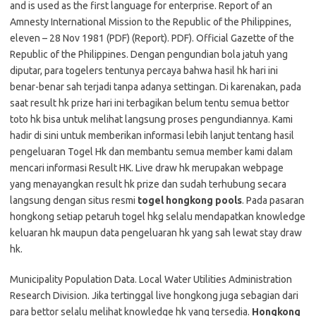
and is used as the first language for enterprise. Report of an
Amnesty International Mission to the Republic of the Philippines,
eleven – 28 Nov 1981 (PDF) (Report). PDF). Official Gazette of the
Republic of the Philippines. Dengan pengundian bola jatuh yang
diputar, para togelers tentunya percaya bahwa hasil hk hari ini
benar-benar sah terjadi tanpa adanya settingan. Di karenakan, pada
saat result hk prize hari ini terbagikan belum tentu semua bettor
toto hk bisa untuk melihat langsung proses pengundiannya. Kami
hadir di sini untuk memberikan informasi lebih lanjut tentang hasil
pengeluaran Togel Hk dan membantu semua member kami dalam
mencari informasi Result HK. Live draw hk merupakan webpage
yang menayangkan result hk prize dan sudah terhubung secara
langsung dengan situs resmi
togel hongkong pools
. Pada pasaran
hongkong setiap petaruh togel hkg selalu mendapatkan knowledge
keluaran hk maupun data pengeluaran hk yang sah lewat stay draw
hk.
Municipality Population Data. Local Water Utilities Administration
Research Division. Jika tertinggal live hongkong juga sebagian dari
para bettor selalu melihat knowledge hk yang tersedia.
Hongkong