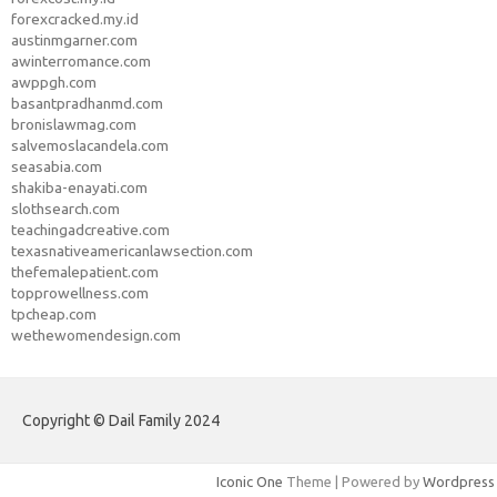
forexcracked.my.id
austinmgarner.com
awinterromance.com
awppgh.com
basantpradhanmd.com
bronislawmag.com
salvemoslacandela.com
seasabia.com
shakiba-enayati.com
slothsearch.com
teachingadcreative.com
texasnativeamericanlawsection.com
thefemalepatient.com
topprowellness.com
tpcheap.com
wethewomendesign.com
Copyright © Dail Family 2024
Iconic One
Theme | Powered by
Wordpress