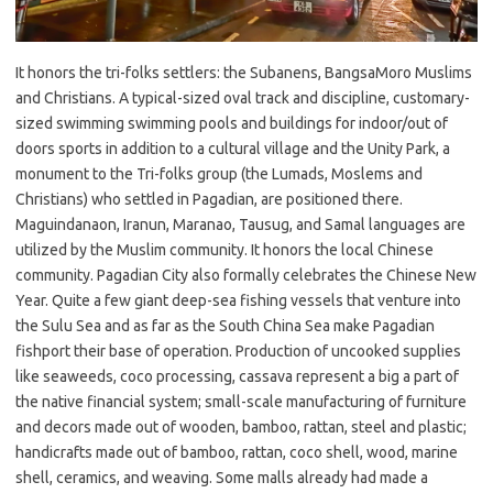
It honors the tri-folks settlers: the Subanens, BangsaMoro Muslims
and Christians. A typical-sized oval track and discipline, customary-
sized swimming swimming pools and buildings for indoor/out of
doors sports in addition to a cultural village and the Unity Park, a
monument to the Tri-folks group (the Lumads, Moslems and
Christians) who settled in Pagadian, are positioned there.
Maguindanaon, Iranun, Maranao, Tausug, and Samal languages are
utilized by the Muslim community. It honors the local Chinese
community. Pagadian City also formally celebrates the Chinese New
Year. Quite a few giant deep-sea fishing vessels that venture into
the Sulu Sea and as far as the South China Sea make Pagadian
fishport their base of operation. Production of uncooked supplies
like seaweeds, coco processing, cassava represent a big a part of
the native financial system; small-scale manufacturing of furniture
and decors made out of wooden, bamboo, rattan, steel and plastic;
handicrafts made out of bamboo, rattan, coco shell, wood, marine
shell, ceramics, and weaving. Some malls already had made a