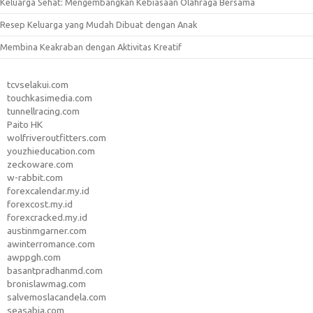
Keluarga Sehat: Mengembangkan Kebiasaan Olahraga Bersama
Resep Keluarga yang Mudah Dibuat dengan Anak
Membina Keakraban dengan Aktivitas Kreatif
tcvselakui.com
touchkasimedia.com
tunnellracing.com
Paito HK
wolfriveroutfitters.com
youzhieducation.com
zeckoware.com
w-rabbit.com
forexcalendar.my.id
forexcost.my.id
forexcracked.my.id
austinmgarner.com
awinterromance.com
awppgh.com
basantpradhanmd.com
bronislawmag.com
salvemoslacandela.com
seasabia.com