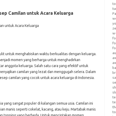
to
tu
ep Camilan untuk Acara Keluarga
Pa
wo
yo
z
w-
fo
fo
fo
au
 sulit untuk menghabiskan waktu berkualitas dengan keluarga.
a
 menjadi momen yang berharga untuk menghadirkan
a
 anggota keluarga. Salah satu cara yang efektif untuk
b
enyajikan camilan yang lezat dan menggugah selera. Dalam
b
sa
resep camilan yang cocok untuk acara keluarga di Indonesia.
s
sh
sl
te
te
a yang sangat populer di kalangan semua usia. Camilan ini
th
ian manis seperti cokelat, kacang, atau keju. Martabak manis
t
a dan topping yang berbeda. Untuk menciptakan momen