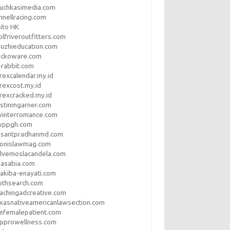
uchkasimedia.com
nnellracing.com
ito HK
lfriveroutfitters.com
uzhieducation.com
eckoware.com
rabbit.com
rexcalendar.my.id
rexcost.my.id
rexcracked.my.id
stinmgarner.com
winterromance.com
wppgh.com
asantpradhanmd.com
ronislawmag.com
lvemoslacandela.com
easabia.com
akiba-enayati.com
othsearch.com
achingadcreative.com
xasnativeamericanlawsection.com
efemalepatient.com
opprowellness.com