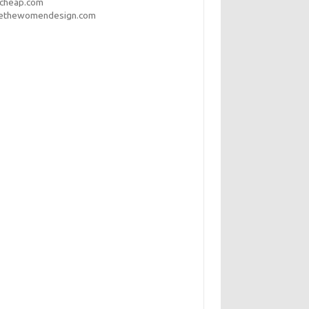
pcheap.com
ethewomendesign.com