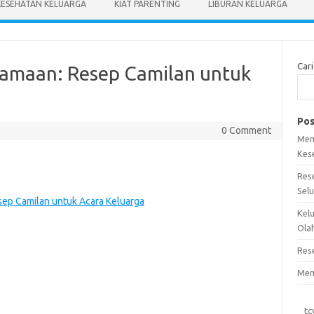
KESEHATAN KELUARGA
KIAT PARENTING
LIBURAN KELUARGA
Cari
amaan: Resep Camilan untuk
Pos
0 Comment
Mem
Kes
Res
Sel
ep Camilan untuk Acara Keluarga
Kel
Ola
Res
Mem
tc