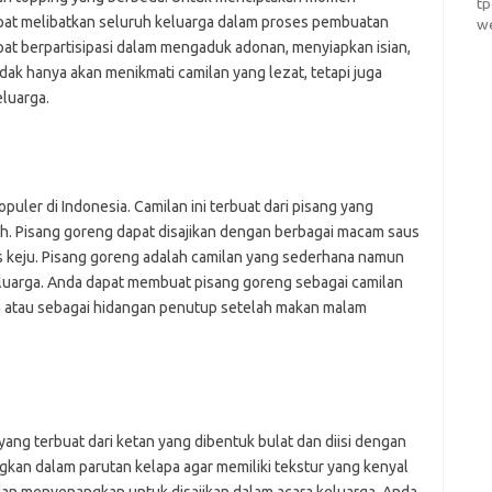
t
t melibatkan seluruh keluarga dalam proses pembuatan
w
pat berpartisipasi dalam mengaduk adonan, menyiapkan isian,
ak hanya akan menikmati camilan yang lezat, tetapi juga
luarga.
uler di Indonesia. Camilan ini terbuat dari pisang yang
. Pisang goreng dapat disajikan dengan berbagai macam saus
us keju. Pisang goreng adalah camilan yang sederhana namun
eluarga. Anda dapat membuat pisang goreng sebagai camilan
a atau sebagai hidangan penutup setelah makan malam
yang terbuat dari ketan yang dibentuk bulat dan diisi dengan
ngkan dalam parutan kelapa agar memiliki tekstur yang kenyal