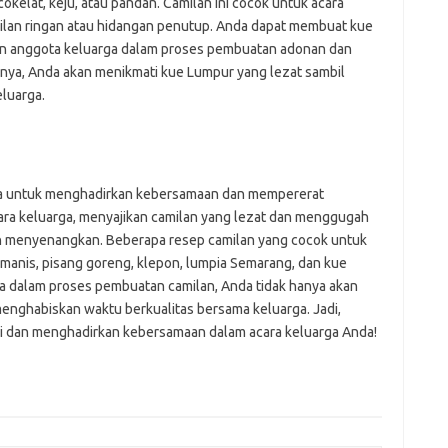
 cokelat, keju, atau pandan. Camilan ini cocok untuk acara
milan ringan atau hidangan penutup. Anda dapat membuat kue
n anggota keluarga dalam proses pembuatan adonan dan
ilnya, Anda akan menikmati kue Lumpur yang lezat sambil
luarga.
ga untuk menghadirkan kebersamaan dan mempererat
ara keluarga, menyajikan camilan yang lezat dan menggugah
n menyenangkan. Beberapa resep camilan yang cocok untuk
 manis, pisang goreng, klepon, lumpia Semarang, dan kue
a dalam proses pembuatan camilan, Anda tidak hanya akan
menghabiskan waktu berkualitas bersama keluarga. Jadi,
ni dan menghadirkan kebersamaan dalam acara keluarga Anda!