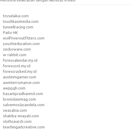
tcvselakui.com
touchkasimedia.com
tunnellracing.com
Paito HK
wolfriveroutfitters.com
youzhieducation.com
zeckoware.com
w-rabbit.com
forexcalendar.my.id
forexcost.my.id
forexcracked.my.id
austinmgarner.com
awinterromance.com
awppgh.com
basantpradhanmd.com
bronislawmag.com
salvemoslacandela.com
seasabia.com
shakiba-enayati.com
slothsearch.com
teachingadcreative.com