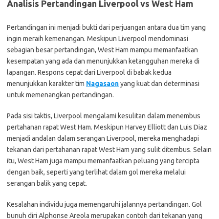
Analisis Pertandingan Liverpool vs West Ham
Pertandingan ini menjadi bukti dari perjuangan antara dua tim yang
ingin meraih kemenangan. Meskipun Liverpool mendominasi
sebagian besar pertandingan, West Ham mampu memanfaatkan
kesempatan yang ada dan menunjukkan ketangguhan mereka di
lapangan. Respons cepat dari Liverpool di babak kedua
menunjukkan karakter tim
Nagasaon
yang kuat dan determinasi
untuk memenangkan pertandingan.
Pada sisi taktis, Liverpool mengalami kesulitan dalam menembus
pertahanan rapat West Ham. Meskipun Harvey Elliott dan Luis Diaz
menjadi andalan dalam serangan Liverpool, mereka menghadapi
tekanan dari pertahanan rapat West Ham yang sulit ditembus. Selain
itu, West Ham juga mampu memanfaatkan peluang yang tercipta
dengan baik, seperti yang terlihat dalam gol mereka melalui
serangan balik yang cepat.
Kesalahan individu juga memengaruhi jalannya pertandingan. Gol
bunuh diri Alphonse Areola merupakan contoh dari tekanan yang