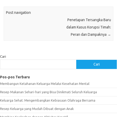
Post navigation
Penetapan Tersangka Baru
dalam Kasus Korupsi Timah:
Peran dan Dampaknya
→
Cari
Cari
Pos-pos Terbaru
Membangun Ketahanan Keluarga Melalui Kesehatan Mental
Resep Makanan Sehari-hari yang Bisa Dinikmati Seluruh Keluarga
Keluarga Sehat: Mengembangkan Kebiasaan Olahraga Bersama
Resep Keluarga yang Mudah Dibuat dengan Anak
Membina Keakraban dengan Aktivitas Kreatif