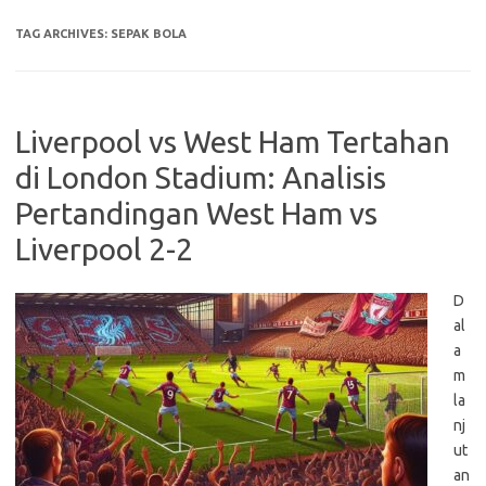
TAG ARCHIVES:
SEPAK BOLA
Liverpool vs West Ham Tertahan
di London Stadium: Analisis
Pertandingan West Ham vs
Liverpool 2-2
D
al
a
m
la
nj
ut
an