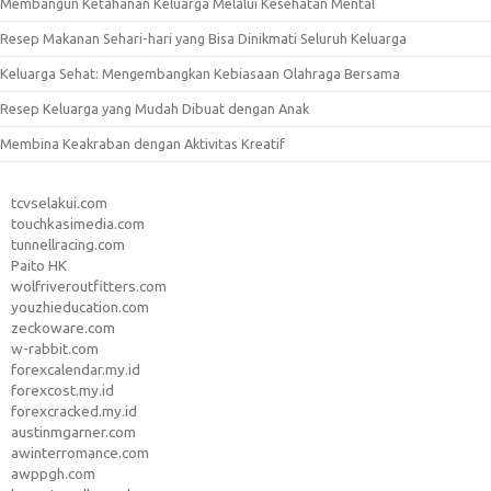
Membangun Ketahanan Keluarga Melalui Kesehatan Mental
Resep Makanan Sehari-hari yang Bisa Dinikmati Seluruh Keluarga
Keluarga Sehat: Mengembangkan Kebiasaan Olahraga Bersama
Resep Keluarga yang Mudah Dibuat dengan Anak
Membina Keakraban dengan Aktivitas Kreatif
tcvselakui.com
touchkasimedia.com
tunnellracing.com
Paito HK
wolfriveroutfitters.com
youzhieducation.com
zeckoware.com
w-rabbit.com
forexcalendar.my.id
forexcost.my.id
forexcracked.my.id
austinmgarner.com
awinterromance.com
awppgh.com