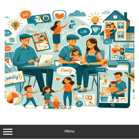
Skip
to
content
Menu