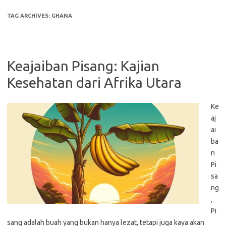
TAG ARCHIVES:
GHANA
Keajaiban Pisang: Kajian
Kesehatan dari Afrika Utara
Ke
aj
ai
ba
n
Pi
sa
ng
,
Pi
sang adalah buah yang bukan hanya lezat, tetapi juga kaya akan