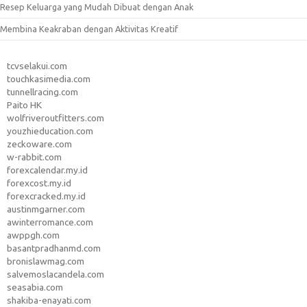
Resep Keluarga yang Mudah Dibuat dengan Anak
Membina Keakraban dengan Aktivitas Kreatif
tcvselakui.com
touchkasimedia.com
tunnellracing.com
Paito HK
wolfriveroutfitters.com
youzhieducation.com
zeckoware.com
w-rabbit.com
forexcalendar.my.id
forexcost.my.id
forexcracked.my.id
austinmgarner.com
awinterromance.com
awppgh.com
basantpradhanmd.com
bronislawmag.com
salvemoslacandela.com
seasabia.com
shakiba-enayati.com