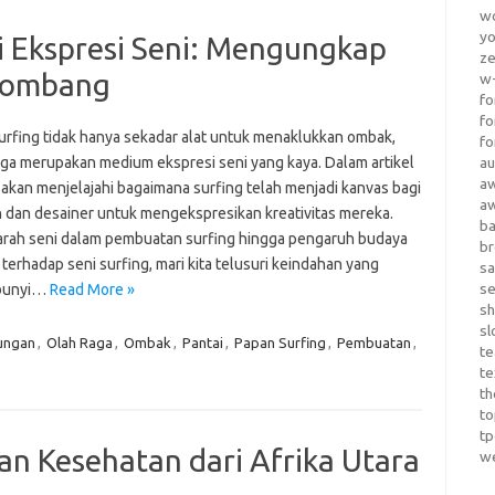
wo
yo
i Ekspresi Seni: Mengungkap
z
elombang
w-
fo
fo
urfing tidak hanya sekadar alat untuk menaklukkan ombak,
fo
juga merupakan medium ekspresi seni yang kaya. Dalam artikel
au
a
i akan menjelajahi bagaimana surfing telah menjadi kanvas bagi
a
 dan desainer untuk mengekspresikan kreativitas mereka.
b
jarah seni dalam pembuatan surfing hingga pengaruh budaya
b
terhadap seni surfing, mari kita telusuri keindahan yang
sa
s
bunyi…
Read More »
sh
sl
ungan
,
Olah Raga
,
Ombak
,
Pantai
,
Papan Surfing
,
Pembuatan
,
te
te
th
t
t
ian Kesehatan dari Afrika Utara
w