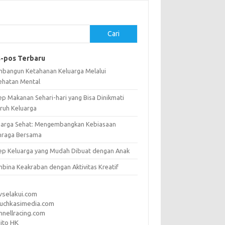
Cari
-pos Terbaru
bangun Ketahanan Keluarga Melalui
ehatan Mental
ep Makanan Sehari-hari yang Bisa Dinikmati
uruh Keluarga
uarga Sehat: Mengembangkan Kebiasaan
hraga Bersama
ep Keluarga yang Mudah Dibuat dengan Anak
bina Keakraban dengan Aktivitas Kreatif
vselakui.com
uchkasimedia.com
nnellracing.com
ito HK