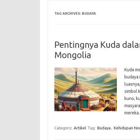
TAG ARCHIVES:
BUDAYA
Pentingnya Kuda dal
Mongolia
Kuda me
budaya 
luasnya
simbol 
kuno, ku
masyara
mereka.
Category:
Artikel
Tag:
Budaya
,
Kehidupan N