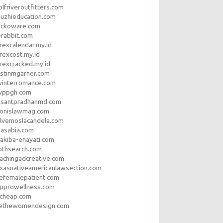
lfriveroutfitters.com
uzhieducation.com
eckoware.com
rabbit.com
rexcalendar.my.id
rexcost.my.id
rexcracked.my.id
stinmgarner.com
winterromance.com
wppgh.com
asantpradhanmd.com
ronislawmag.com
lvemoslacandela.com
easabia.com
akiba-enayati.com
othsearch.com
achingadcreative.com
xasnativeamericanlawsection.com
efemalepatient.com
opprowellness.com
pcheap.com
ethewomendesign.com