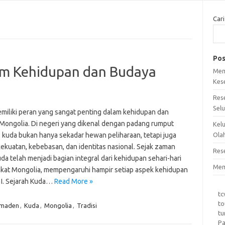
Cari
Pos
am Kehidupan dan Budaya
Mem
Kes
Res
Sel
miliki peran yang sangat penting dalam kehidupan dan
Mongolia. Di negeri yang dikenal dengan padang rumput
Kel
, kuda bukan hanya sekadar hewan peliharaan, tetapi juga
Ola
kekuatan, kebebasan, dan identitas nasional. Sejak zaman
Res
da telah menjadi bagian integral dari kehidupan sehari-hari
Mem
kat Mongolia, mempengaruhi hampir setiap aspek kehidupan
 I. Sejarah Kuda…
Read More »
tc
to
omaden
,
Kuda
,
Mongolia
,
Tradisi
tu
Pa