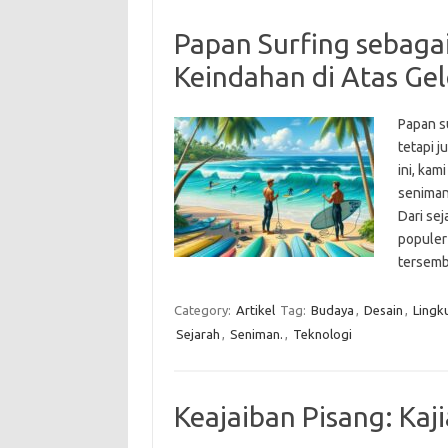
Papan Surfing sebaga
Keindahan di Atas G
Papan s
tetapi 
ini, kam
seniman
Dari se
populer 
tersem
Category:
Artikel
Tag:
Budaya
,
Desain
,
Lingk
Sejarah
,
Seniman.
,
Teknologi
Keajaiban Pisang: Kaj