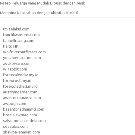
Resep Keluarga yang Mudah Dibuat dengan Anak
Membina Keakraban dengan Aktivitas Kreatif
tcvselakui.com
touchkasimedia.com
tunnellracing.com
Paito HK
wolfriveroutfitters.com
youzhieducation.com
zeckoware.com
w-rabbit.com
forexcalendar.my.id
forexcost.my.id
forexcracked.my.id
austinmgarner.com
awinterromance.com
awppgh.com
basantpradhanmd.com
bronislawmag.com
salvemoslacandela.com
seasabia.com
shakiba-enayati.com