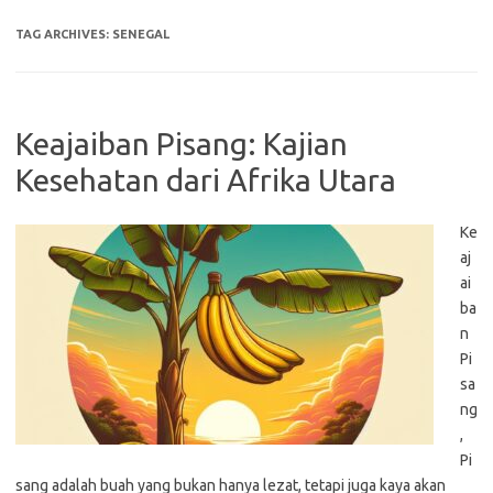
TAG ARCHIVES:
SENEGAL
Keajaiban Pisang: Kajian
Kesehatan dari Afrika Utara
Ke
aj
ai
ba
n
Pi
sa
ng
,
Pi
sang adalah buah yang bukan hanya lezat, tetapi juga kaya akan