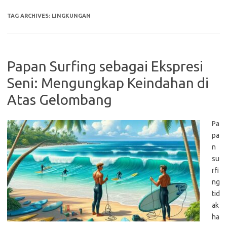
TAG ARCHIVES:
LINGKUNGAN
Papan Surfing sebagai Ekspresi
Seni: Mengungkap Keindahan di
Atas Gelombang
Pa
pa
n
su
rfi
ng
tid
ak
ha