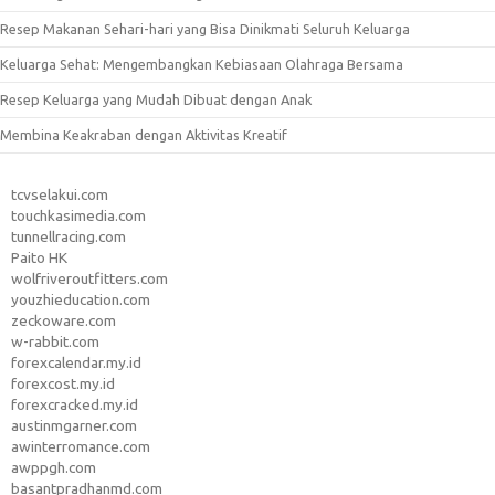
Resep Makanan Sehari-hari yang Bisa Dinikmati Seluruh Keluarga
Keluarga Sehat: Mengembangkan Kebiasaan Olahraga Bersama
Resep Keluarga yang Mudah Dibuat dengan Anak
Membina Keakraban dengan Aktivitas Kreatif
tcvselakui.com
touchkasimedia.com
tunnellracing.com
Paito HK
wolfriveroutfitters.com
youzhieducation.com
zeckoware.com
w-rabbit.com
forexcalendar.my.id
forexcost.my.id
forexcracked.my.id
austinmgarner.com
awinterromance.com
awppgh.com
basantpradhanmd.com