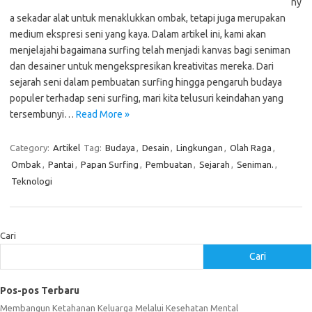
ny
a sekadar alat untuk menaklukkan ombak, tetapi juga merupakan
medium ekspresi seni yang kaya. Dalam artikel ini, kami akan
menjelajahi bagaimana surfing telah menjadi kanvas bagi seniman
dan desainer untuk mengekspresikan kreativitas mereka. Dari
sejarah seni dalam pembuatan surfing hingga pengaruh budaya
populer terhadap seni surfing, mari kita telusuri keindahan yang
tersembunyi…
Read More »
Category:
Artikel
Tag:
Budaya
,
Desain
,
Lingkungan
,
Olah Raga
,
Ombak
,
Pantai
,
Papan Surfing
,
Pembuatan
,
Sejarah
,
Seniman.
,
Teknologi
Cari
Cari
Pos-pos Terbaru
Membangun Ketahanan Keluarga Melalui Kesehatan Mental