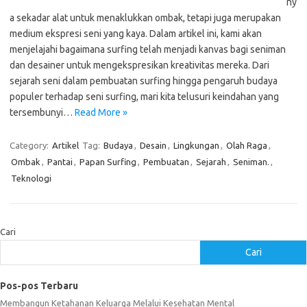
ny
a sekadar alat untuk menaklukkan ombak, tetapi juga merupakan
medium ekspresi seni yang kaya. Dalam artikel ini, kami akan
menjelajahi bagaimana surfing telah menjadi kanvas bagi seniman
dan desainer untuk mengekspresikan kreativitas mereka. Dari
sejarah seni dalam pembuatan surfing hingga pengaruh budaya
populer terhadap seni surfing, mari kita telusuri keindahan yang
tersembunyi…
Read More »
Category:
Artikel
Tag:
Budaya
,
Desain
,
Lingkungan
,
Olah Raga
,
Ombak
,
Pantai
,
Papan Surfing
,
Pembuatan
,
Sejarah
,
Seniman.
,
Teknologi
Cari
Cari
Pos-pos Terbaru
Membangun Ketahanan Keluarga Melalui Kesehatan Mental