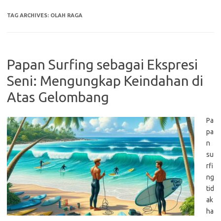
TAG ARCHIVES:
OLAH RAGA
Papan Surfing sebagai Ekspresi
Seni: Mengungkap Keindahan di
Atas Gelombang
Pa
pa
n
su
rfi
ng
tid
ak
ha