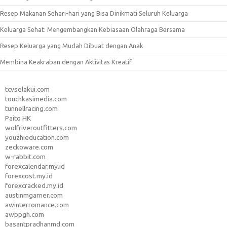
Resep Makanan Sehari-hari yang Bisa Dinikmati Seluruh Keluarga
Keluarga Sehat: Mengembangkan Kebiasaan Olahraga Bersama
Resep Keluarga yang Mudah Dibuat dengan Anak
Membina Keakraban dengan Aktivitas Kreatif
tcvselakui.com
touchkasimedia.com
tunnellracing.com
Paito HK
wolfriveroutfitters.com
youzhieducation.com
zeckoware.com
w-rabbit.com
forexcalendar.my.id
forexcost.my.id
forexcracked.my.id
austinmgarner.com
awinterromance.com
awppgh.com
basantpradhanmd.com