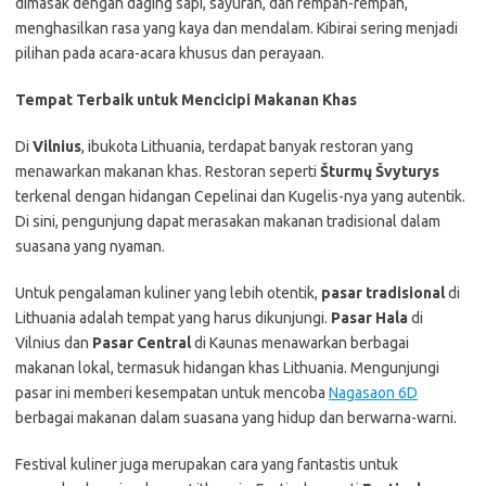
dimasak dengan daging sapi, sayuran, dan rempah-rempah,
menghasilkan rasa yang kaya dan mendalam. Kibirai sering menjadi
pilihan pada acara-acara khusus dan perayaan.
Tempat Terbaik untuk Mencicipi Makanan Khas
Di
Vilnius
, ibukota Lithuania, terdapat banyak restoran yang
menawarkan makanan khas. Restoran seperti
Šturmų Švyturys
terkenal dengan hidangan Cepelinai dan Kugelis-nya yang autentik.
Di sini, pengunjung dapat merasakan makanan tradisional dalam
suasana yang nyaman.
Untuk pengalaman kuliner yang lebih otentik,
pasar tradisional
di
Lithuania adalah tempat yang harus dikunjungi.
Pasar Hala
di
Vilnius dan
Pasar Central
di Kaunas menawarkan berbagai
makanan lokal, termasuk hidangan khas Lithuania. Mengunjungi
pasar ini memberi kesempatan untuk mencoba
Nagasaon 6D
berbagai makanan dalam suasana yang hidup dan berwarna-warni.
Festival kuliner juga merupakan cara yang fantastis untuk