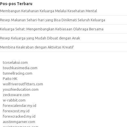
Pos-pos Terbaru
Membangun Ketahanan Keluarga Melalui Kesehatan Mental
Resep Makanan Sehari-hari yang Bisa Dinikmati Seluruh Keluarga
Keluarga Sehat: Mengembangkan Kebiasaan Olahraga Bersama
Resep Keluarga yang Mudah Dibuat dengan Anak
Membina Keakraban dengan Aktivitas Kreatif
tcvselakui.com
touchkasimedia.com
tunnellracing.com
Paito HK
wolfriveroutfitters.com
youzhieducation.com
zeckoware.com
w-rabbit.com
forexcalendar.my.id
forexcost.my.id
forexcracked.my.id
austinmgarner.com
awinterromance.com