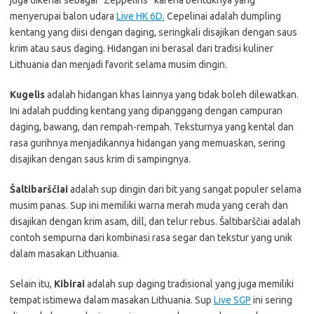
juga dikenal sebagai “Zeppelins” karena bentuknya yang
menyerupai balon udara
Live HK 6D.
Cepelinai adalah dumpling
kentang yang diisi dengan daging, seringkali disajikan dengan saus
krim atau saus daging. Hidangan ini berasal dari tradisi kuliner
Lithuania dan menjadi favorit selama musim dingin.
Kugelis
adalah hidangan khas lainnya yang tidak boleh dilewatkan.
Ini adalah pudding kentang yang dipanggang dengan campuran
daging, bawang, dan rempah-rempah. Teksturnya yang kental dan
rasa gurihnya menjadikannya hidangan yang memuaskan, sering
disajikan dengan saus krim di sampingnya.
Šaltibarščiai
adalah sup dingin dari bit yang sangat populer selama
musim panas. Sup ini memiliki warna merah muda yang cerah dan
disajikan dengan krim asam, dill, dan telur rebus. Šaltibarščiai adalah
contoh sempurna dari kombinasi rasa segar dan tekstur yang unik
dalam masakan Lithuania.
Selain itu,
Kibirai
adalah sup daging tradisional yang juga memiliki
tempat istimewa dalam masakan Lithuania. Sup
Live SGP
ini sering