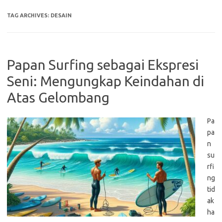
TAG ARCHIVES:
DESAIN
Papan Surfing sebagai Ekspresi
Seni: Mengungkap Keindahan di
Atas Gelombang
Pa
pa
n
su
rfi
ng
tid
ak
ha