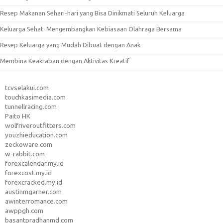
Resep Makanan Sehari-hari yang Bisa Dinikmati Seluruh Keluarga
Keluarga Sehat: Mengembangkan Kebiasaan Olahraga Bersama
Resep Keluarga yang Mudah Dibuat dengan Anak
Membina Keakraban dengan Aktivitas Kreatif
tcvselakui.com
touchkasimedia.com
tunnellracing.com
Paito HK
wolfriveroutfitters.com
youzhieducation.com
zeckoware.com
w-rabbit.com
forexcalendar.my.id
forexcost.my.id
forexcracked.my.id
austinmgarner.com
awinterromance.com
awppgh.com
basantpradhanmd.com