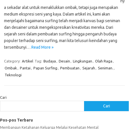
ny
a sekadar alat untuk menaklukkan ombak, tetapi juga merupakan
medium ekspresi seni yang kaya. Dalam artikel ini, kami akan
menjelajahi bagaimana surfing telah menjadi kanvas bagi seniman
dan desainer untuk mengekspresikan kreativitas mereka. Dari
sejarah seni dalam pembuatan surfing hingga pengaruh budaya
populer terhadap seni surfing, mari kita telusuri keindahan yang
tersembunyi…
Read More »
Category:
Artikel
Tag:
Budaya
,
Desain
,
Lingkungan
,
Olah Raga
,
Ombak
,
Pantai
,
Papan Surfing
,
Pembuatan
,
Sejarah
,
Seniman.
,
Teknologi
Cari
Cari
Pos-pos Terbaru
Membangun Ketahanan Keluarga Melalui Kesehatan Mental