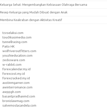
Keluarga Sehat: Mengembangkan Kebiasaan Olahraga Bersama
Resep Keluarga yang Mudah Dibuat dengan Anak
Membina Keakraban dengan Aktivitas Kreatif
tcvselakui.com
touchkasimedia.com
tunnellracing.com
Paito HK
wolfriveroutfitters.com
youzhieducation.com
zeckoware.com
w-rabbit.com
forexcalendar.my.id
forexcost.my.id
forexcracked.my.id
austinmgarner.com
awinterromance.com
awppgh.com
basantpradhanmd.com
bronislawmag.com
salvemoslacandela.com