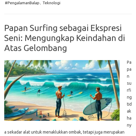
#PengalamanBalap
,
Teknologi
Papan Surfing sebagai Ekspresi
Seni: Mengungkap Keindahan di
Atas Gelombang
Pa
pa
n
su
rfi
ng
tid
ak
ha
ny
a sekadar alat untuk menaklukkan ombak, tetapi juga merupakan