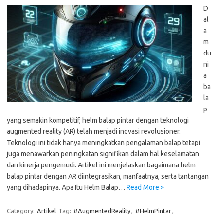
D
al
a
m
du
ni
a
ba
la
p
yang semakin kompetitif, helm balap pintar dengan teknologi
augmented reality (AR) telah menjadi inovasi revolusioner.
Teknologi ini tidak hanya meningkatkan pengalaman balap tetapi
juga menawarkan peningkatan signifikan dalam hal keselamatan
dan kinerja pengemudi. Artikel ini menjelaskan bagaimana helm
balap pintar dengan AR diintegrasikan, manfaatnya, serta tantangan
yang dihadapinya. Apa Itu Helm Balap…
Read More »
Category:
Artikel
Tag:
#AugmentedReality
,
#HelmPintar
,