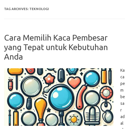
TAG ARCHIVES:
TEKNOLOGI
Cara Memilih Kaca Pembesar
yang Tepat untuk Kebutuhan
Anda
Ka
ca
pe
m
be
sa
r
ad
al