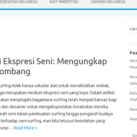
KESEHATAN KELUARGA
KIAT PARENTING
LIBURAN KELUARGA
Cari
Pos
i Ekspresi Seni: Mengungkap
Mem
Kes
elombang
Res
Sel
urfing tidak hanya sekadar alat untuk menaklukkan ombak,
juga merupakan medium ekspresi seni yang kaya. Dalam artikel
Kel
i akan menjelajahi bagaimana surfing telah menjadi kanvas bagi
Ola
 dan desainer untuk mengekspresikan kreativitas mereka.
Res
jarah seni dalam pembuatan surfing hingga pengaruh budaya
Mem
terhadap seni surfing, mari kita telusuri keindahan yang
bunyi…
Read More »
tc