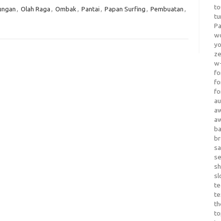
to
ungan
,
Olah Raga
,
Ombak
,
Pantai
,
Papan Surfing
,
Pembuatan
,
tu
Pa
wo
yo
z
w-
fo
fo
fo
au
a
a
b
b
sa
s
sh
sl
te
te
th
t