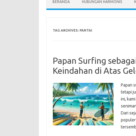
BERANDA
HUBUNGAN HARMONIS
TAG ARCHIVES:
PANTAI
Papan Surfing sebaga
Keindahan di Atas G
Papan s
tetapi 
ini, kam
seniman
Dari se
populer 
tersem