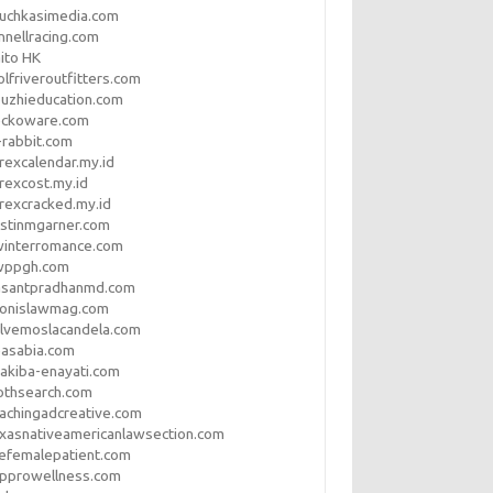
uchkasimedia.com
nnellracing.com
ito HK
lfriveroutfitters.com
uzhieducation.com
eckoware.com
rabbit.com
rexcalendar.my.id
rexcost.my.id
rexcracked.my.id
stinmgarner.com
winterromance.com
wppgh.com
asantpradhanmd.com
ronislawmag.com
lvemoslacandela.com
easabia.com
akiba-enayati.com
othsearch.com
achingadcreative.com
xasnativeamericanlawsection.com
efemalepatient.com
opprowellness.com